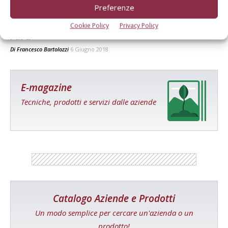
Preferenze
Michele Pirani, contoterzista puro… specie
Cookie Policy
Privacy Policy
rara
Di
Francesco Bartolozzi
6 Giugno 2018
E-magazine
Tecniche, prodotti e servizi dalle aziende
Catalogo Aziende e Prodotti
Un modo semplice per cercare un'azienda o un
prodotto!