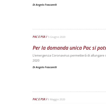
Di
Angelo Frascarelli
PAC E PSR
5 Giugno 2020
Per la domanda unica Pac si potr
L’emergenza Coronavirus permetterà di allungare s
2020
Di
Angelo Frascarelli
PAC E PSR
8 Maggio 2020