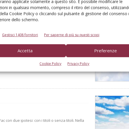
aranno applicate solamente a questo sito. È possibile modificare le
ioni in qualsiasi momento, compreso il ritiro del consenso, utilizzand
 della Cookie Policy o cliccando sul pulsante di gestione del consenso 
feriore dello schermo.
 della nuova Pac
Gestisci 1408 fornitori
Per saperne di più su questi scopi
l’acquisto dei titoli Pac. Bisogna comunque
Accetta
Preferenze
Cookie Policy
Privacy Policy
c con due ipotesi: con i titoli o senza titoli. Nella