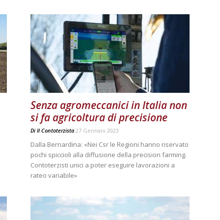
Senza agromeccanici in Italia non
si fa agricoltura di precisione
Di
Il Contoterzista
27 Gennaio 2023
Dalla Bernardina: «Nei Csr le Regioni hanno riservato
pochi spiccioli alla diffusione della precision farming.
Contoterzisti unici a poter eseguire lavorazioni a
rateo variabile»