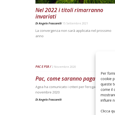
Nel 2022 i titoli rimarranno
invariati
Di
Angelo Frascarelli
15 Settembre 2021
La convergenza non sarà applicata nel prossimo
anno
PAC E PSR
2 Novembre 2020
Per forni
Pac, come saranno pagati gli ant
cookie p
queste t
Agea ha comunicato i criteri per l’erogazione del 70
come il 
novembre 2020
mostrare
Di
Angelo Frascarelli
influire
Clicca q