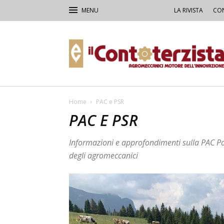
LA RIVISTA
CON
Il
Contoterzista
Home
PAC e PSR
PAC E PSR
Informazioni e approfondimenti sulla PAC Pol
degli agromeccanici