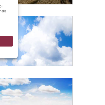
o i
nella