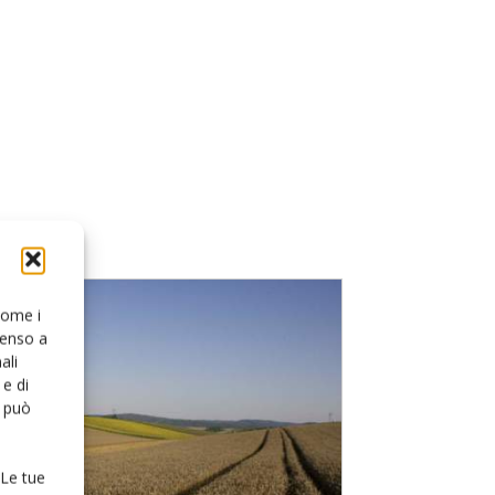
 come i
senso a
ali
e di
o può
 Le tue