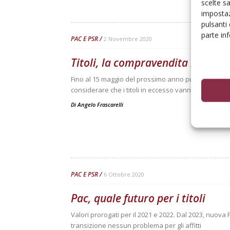
scelte s
impostaz
pulsanti
parte in
PAC E PSR
2 Novembre 2020
Titoli, la compravendita in vista
Fino al 15 maggio del prossimo anno può convenire 
considerare che i titoli in eccesso vanno venduti
Di
Angelo Frascarelli
PAC E PSR
6 Ottobre 2020
Pac, quale futuro per i titoli
Valori prorogati per il 2021 e 2022. Dal 2023, nuova Pa
transizione nessun problema per gli affitti