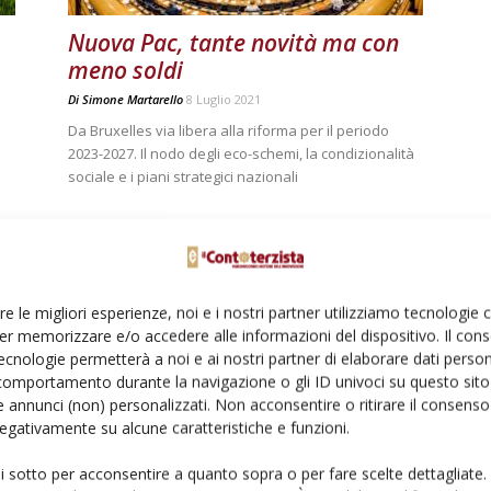
Nuova Pac, tante novità ma con
meno soldi
Di
Simone Martarello
8 Luglio 2021
Da Bruxelles via libera alla riforma per il periodo
2023-2027. Il nodo degli eco-schemi, la condizionalità
sociale e i piani strategici nazionali
re le migliori esperienze, noi e i nostri partner utilizziamo tecnologie
icipi
er memorizzare e/o accedere alle informazioni del dispositivo. Il con
ecnologie permetterà a noi e ai nostri partner di elaborare dati person
% dei pagamenti diretti dal 16 ottobre al 30
comportamento durante la navigazione o gli ID univoci su questo sito 
 annunci (non) personalizzati. Non acconsentire o ritirare il consens
 negativamente su alcune caratteristiche e funzioni.
ui sotto per acconsentire a quanto sopra o per fare scelte dettagliate.