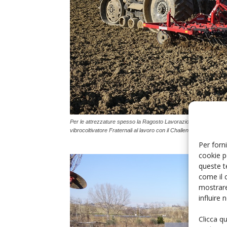
Per le attrezzature spesso la Ragosto Lavorazioni si rivolge a cos
vibrocoltivatore Fraternali al lavoro con il Challenger MT 745C
Per forni
cookie p
queste t
come il 
mostrare
influire
Clicca q