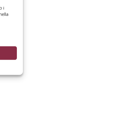
o i
nella