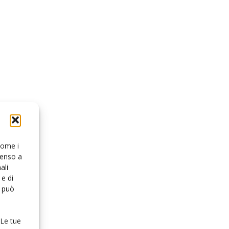
 come i
senso a
ali
e di
o può
 Le tue