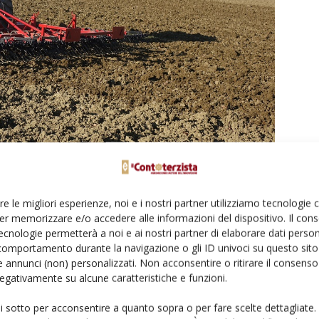
truttori locali, che conoscono bene i terreni della zona. Qui in foto un
re le migliori esperienze, noi e i nostri partner utilizziamo tecnologie
er memorizzare e/o accedere alle informazioni del dispositivo. Il con
ecnologie permetterà a noi e ai nostri partner di elaborare dati person
comportamento durante la navigazione o gli ID univoci su questo sito 
 annunci (non) personalizzati. Non acconsentire o ritirare il consens
 negativamente su alcune caratteristiche e funzioni.
ui sotto per acconsentire a quanto sopra o per fare scelte dettagliate.