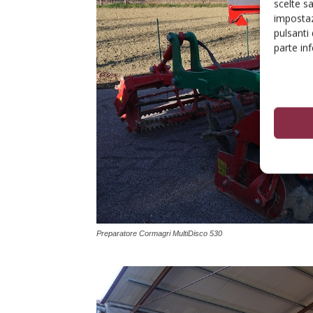
scelte s
impostaz
pulsanti
parte in
Preparatore Cormagri MultiDisco 530