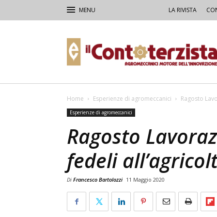
LA RIVISTA
CON
Il
Contoterzista
Home
Esperienze di agromeccanici
Ragosto Lavor
Esperienze di agromeccanici
Ragosto Lavoraz
fedeli all’agricol
Di
Francesco Bartolozzi
11 Maggio 2020