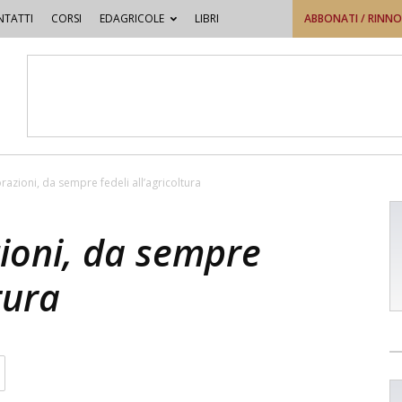
TATTI
CORSI
EDAGRICOLE
LIBRI
ABBONATI / RINN
azioni, da sempre fedeli all’agricoltura
ioni, da sempre
tura