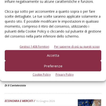
influire negativamente su alcune caratteristiche e funzioni.
trattori veloci – Il plauso di
Cai...
Clicca qui sotto per acconsentire a quanto sopra o per fare
scelte dettagliate. Le tue scelte saranno applicate solamente a
Il termine per l'accreditamento, la compilazione, la preconvalida e
questo sito. È possibile modificare le impostazioni in qualsiasi
la presentazione delle domande slitta al 15 settembre 2026
momento, compreso il ritiro del consenso, utilizzando i
Di
Il Contoterzista
pulsanti della Cookie Policy o cliccando sul pulsante di gestione
del consenso nella parte inferiore dello schermo.
ECONOMIA E MERCATI
18 Giugno 2026
Gestisci 1408 fornitori
Per saperne di più su questi scopi
Cai Agromec, soddisfazione
Accetta
per l’accesso all’iper
ammortamento
Preferenze
Il presidente Gianni Dalla Bernardina: «Speriamo di dare continuità
Cookie Policy
Privacy Policy
ai programmi già impostati ai tempi del credito d'imposta»
Di
Il Contoterzista
ECONOMIA E MERCATI
16 Giugno 2026