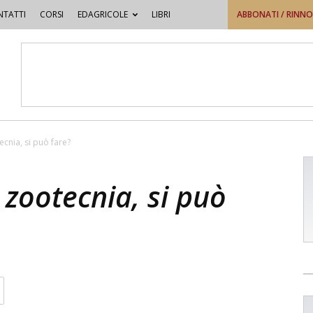
TATTI
CORSI
EDAGRICOLE
LIBRI
ABBONATI / RINN
cnia, si può fare?
zootecnia, si può