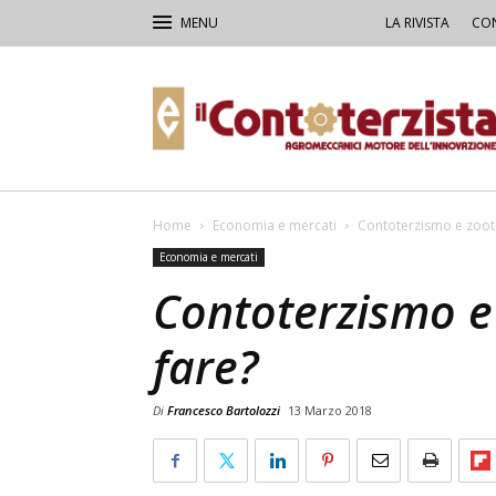
LA RIVISTA
CON
Il
Contoterzista
Home
Economia e mercati
Contoterzismo e zoote
Economia e mercati
Contoterzismo e 
fare?
Di
Francesco Bartolozzi
13 Marzo 2018