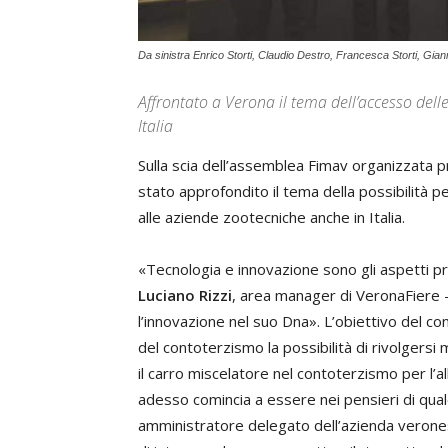
Da sinistra Enrico Storti, Claudio Destro, Francesca Storti, Gian
Affrontato a Verona il tema dell’accesso del
Italia
Sulla scia dell’assemblea Fimav organizzata p
stato approfondito il tema della possibilità p
alle aziende zootecniche anche in Italia.
«Tecnologia e innovazione sono gli aspetti prin
Luciano Rizzi
, area manager di VeronaFiere – 
l’innovazione nel suo Dna». L’obiettivo del co
del contoterzismo la possibilità di rivolgersi m
il carro miscelatore nel contoterzismo per l’a
adesso comincia a essere nei pensieri di qua
amministratore delegato dell’azienda verone