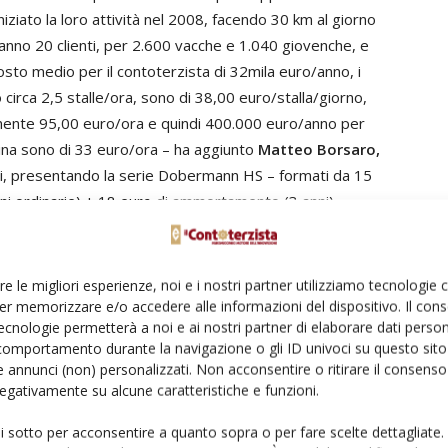
iniziato la loro attività nel 2008, facendo 30 km al giorno
hanno 20 clienti, per 2.600 vacche e 1.040 giovenche, e
osto medio per il contoterzista di 32mila euro/anno, i
circa 2,5 stalle/ora, sono di 38,00 euro/stalla/giorno,
amente 95,00 euro/ora e quindi 400.000 euro/anno per
hina sono di 33 euro/ora – ha aggiunto
Matteo Borsaro,
ori, presentando la serie Dobermann HS – formati da 15
oni ordinarie) + 18 euro di ammortamento (3 anni)».
business interessante per i contoterzisti.
ondo i fratelli Van Der Broek? «Innanzitutto dispongono di
re le migliori esperienze, noi e i nostri partner utilizziamo tecnologie
enza dell’azienda, riducendo i costi degli alimenti e i
er memorizzare e/o accedere alle informazioni del dispositivo. Il con
ecnologie permetterà a noi e ai nostri partner di elaborare dati person
re alle vacche e alla famiglia, l’alimentazione è più
comportamento durante la navigazione o gli ID univoci su questo sito 
odotto e in maniera costante, sempre alla stessa ora del
 annunci (non) personalizzati. Non acconsentire o ritirare il consens
ni di costi d’ammortamento del carro miscelatore
 negativamente su alcune caratteristiche e funzioni.
tore, costi di manutenzione e riparazione annuali,
ui sotto per acconsentire a quanto sopra o per fare scelte dettagliate.