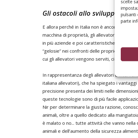
scelte s
impostaz
Gli ostacoli allo sviluppo
pulsanti
parte in
E allora perché in Italia non è ancora decolla
macchina di proprietà, gli allevatori avanzano
in più aziende e poi caratteristiche strutturali 
“gelosie” nei confronti delle proprie razioni al
cui gli allevatori vengono serviti, cioè chi è il 
In rappresentanza degli allevatori è interve
italiana allevatori), che ha spiegato i vantaggi
precisione presenta dei limiti nelle dimensioni 
queste tecnologie sono di più facile applicazio
Nir per determinare la giusta razione, conosc
animali, oltre a quello dedicato alla mangiato
è malato o no... tutte attività che vanno nella
animali e dell’aumento della sicurezza alimen