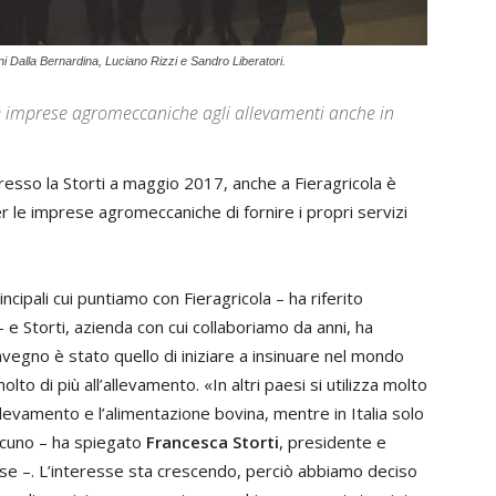
ni Dalla Bernardina, Luciano Rizzi e Sandro Liberatori.
le imprese agromeccaniche agli allevamenti anche in
resso la Storti a maggio 2017, anche a Fieragricola è
er le imprese agromeccaniche di fornire i propri servizi
cipali cui puntiamo con Fieragricola – ha riferito
e Storti, azienda con cui collaboriamo da anni, ha
nvegno è stato quello di iniziare a insinuare nel mondo
olto di più all’allevamento. «In altri paesi si utilizza molto
llevamento e l’alimentazione bovina, mentre in Italia solo
lcuno – ha spiegato
Francesca Storti
, presidente e
se –. L’interesse sta crescendo, perciò abbiamo deciso