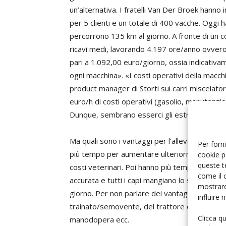
un’alternativa. I fratelli Van Der Broek hanno 
per 5 clienti e un totale di 400 vacche. Oggi 
percorrono 135 km al giorno. A fronte di un c
ricavi medi, lavorando 4.197 ore/anno ovvero 
pari a 1.092,00 euro/giorno, ossia indicativ
ogni macchina». «I costi operativi della macc
product manager di Storti sui carri miscelat
euro/h di costi operativi (gasolio, manutenzi
Dunque, sembrano esserci gli estremi per un 
Ma quali sono i vantaggi per l’allevatore sec
Per forni
più tempo per aumentare ulteriormente l’effici
cookie p
queste t
costi veterinari. Poi hanno più tempo da dedica
come il 
accurata e tutti i capi mangiano lo stesso pr
mostrare
giorno. Per non parlare dei vantaggi in termi
influire
trainato/semovente, del trattore e del carica
Clicca q
manodopera ecc.