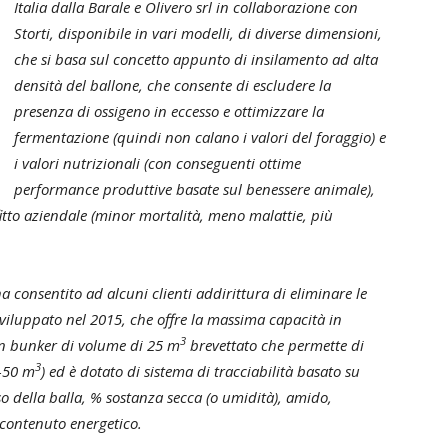
Italia dalla Barale e Olivero srl in collaborazione con
Storti, disponibile in vari modelli, di diverse dimensioni,
che si basa sul concetto appunto di insilamento ad alta
densità del ballone, che consente di escludere la
presenza di ossigeno in eccesso e ottimizzare la
fermentazione (quindi non calano i valori del foraggio) e
i valori nutrizionali (con conseguenti ottime
performance produttive basate sul benessere animale),
itto aziendale (minor mortalità, meno malattie, più
ha consentito ad alcuni clienti addirittura di eliminare le
 sviluppato nel 2015, che offre la massima capacità in
3
un bunker di volume di 25 m
brevettato che permette di
3
0-50 m
) ed è dotato di sistema di tracciabilità basato su
so della balla, % sostanza secca (o umidità), amido,
 contenuto energetico.