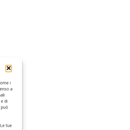
 come i
senso a
ali
e di
o può
 Le tue