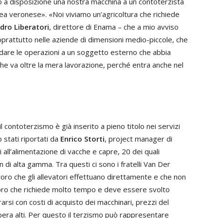
 a disposizione una nostra macchina a un contoterzista
rea veronese». «Noi viviamo un’agricoltura che richiede
dro Liberatori
, direttore di Enama – che a mio avviso
prattutto nelle aziende di dimensioni medio-piccole, che
idare le operazioni a un soggetto esterno che abbia
che va oltre la mera lavorazione, perché entra anche nel
contoterzismo è già inserito a pieno titolo nei servizi
o stati riportati da
Enrico Storti
, project manager di
 all’alimentazione di vacche e capre, 20 dei quali
i alta gamma. Tra questi ci sono i fratelli Van Der
voro che gli allevatori effettuano direttamente e che non
voro che richiede molto tempo e deve essere svolto
arsi con costi di acquisto dei macchinari, prezzi del
era alti. Per questo il terzismo può rappresentare