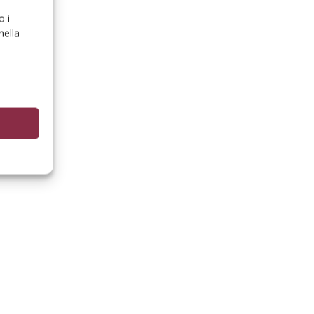
o i
nella