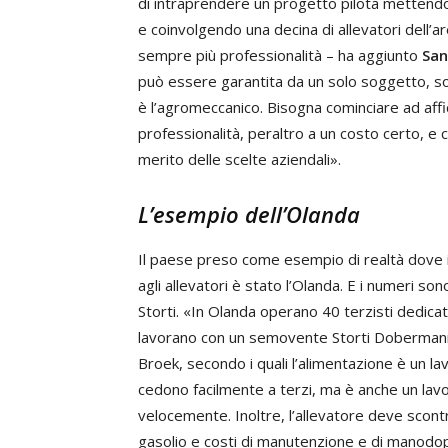
di intraprendere un progetto pilota mettendo
e coinvolgendo una decina di allevatori dell’a
sempre più professionalità – ha aggiunto
San
può essere garantita da un solo soggetto, so
è l’agromeccanico. Bisogna cominciare ad aff
professionalità, peraltro a un costo certo, e 
merito delle scelte aziendali».
L’esempio dell’Olanda
Il paese preso come esempio di realtà dove il 
agli allevatori è stato l’Olanda. E i numeri son
Storti. «In Olanda operano 40 terzisti dedicati
lavorano con un semovente Storti Dobermann d
Broek, secondo i quali l’alimentazione è un la
cedono facilmente a terzi, ma è anche un la
velocemente. Inoltre, l’allevatore deve scontr
gasolio e costi di manutenzione e di manodop