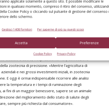
aranno applicate solamente a questo sito. È possibile modificare le
ioni in qualsiasi momento, compreso il ritiro del consenso, utilizzand
 della Cookie Policy o cliccando sul pulsante di gestione del consenso 
feriore dello schermo.
to? A parte l’individualismo che spesso porta a volere una
 motivazioni di ordine sanitario per un miscelatore che va
Gestisci 1408 fornitori
Per saperne di più su questi scopi
delle stalle molto diverse le une dalle altre, oltre alle
imentari. Ma forse il grande scoglio nasce dall’ordine in
Accetta
Preferenze
primo e chi l’ultimo della giornata.
Cookie Policy
Privacy Policy
nuto
Claudio Destro
, vicepresidente Aia (Associazione
 della zootecnia di precisione. «Mentre l’agricoltura di
aziendali e nei grossi investimenti iniziali, in zootecnia
ne. E oggi è ormai indispensabile ricorrere alle analisi
ere la temperatura e i tempi di ruminazione degli
ia, ai fini di un maggior benessere, sapere se un animale
 direzione del miglioramento dello stato di salute degli
tare, sempre più richiesta dal consumatore».