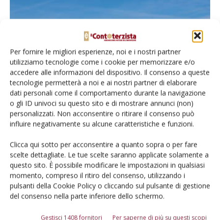
Per fornire le migliori esperienze, noi e i nostri partner
utilizziamo tecnologie come i cookie per memorizzare e/o
accedere alle informazioni del dispositivo. Il consenso a queste
tecnologie permetterà a noi e ai nostri partner di elaborare
dati personali come il comportamento durante la navigazione
o gli ID univoci su questo sito e di mostrare annunci (non)
Per partire con il piede giusto
personalizzati. Non acconsentire o ritirare il consenso può
influire negativamente su alcune caratteristiche e funzioni.
Di
Roberto Guidotti
16 Maggio 2022
Clicca qui sotto per acconsentire a quanto sopra o per fare
scelte dettagliate. Le tue scelte saranno applicate solamente a
questo sito. È possibile modificare le impostazioni in qualsiasi
momento, compreso il ritiro del consenso, utilizzando i
pulsanti della Cookie Policy o cliccando sul pulsante di gestione
del consenso nella parte inferiore dello schermo.
Gestisci 1408 fornitori
Per saperne di più su questi scopi