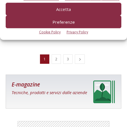
Accetta
Emilia-Romagna, ecco i dettagli del bando
Preferenze
per l’acquisto di macchinari
Cookie Policy
Privacy Policy
Di
Il Contoterzista
27 Aprile 2022
1
2
3
E-magazine
Tecniche, prodotti e servizi dalle aziende