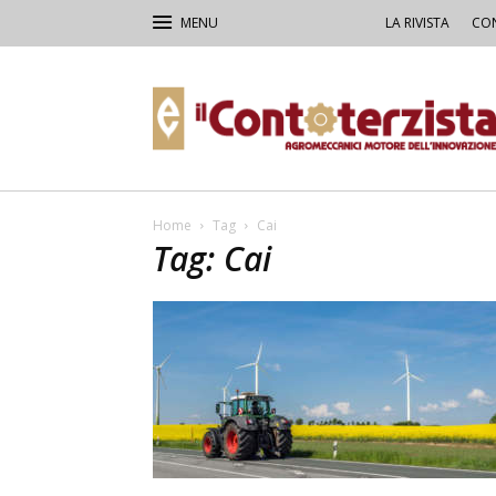
LA RIVISTA
CON
Il
Contoterzista
Home
Tag
Cai
Tag: Cai