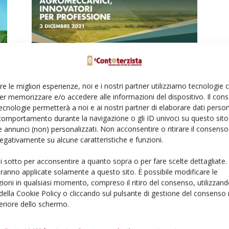
Contoterzista Day, domani 3
dicembre, la decima edizione
re le migliori esperienze, noi e i nostri partner utilizziamo tecnologie
Di
Francesco Bartolozzi
8 Novembre 2021
er memorizzare e/o accedere alle informazioni del dispositivo. Il con
ecnologie permetterà a noi e ai nostri partner di elaborare dati person
comportamento durante la navigazione o gli ID univoci su questo sito 
 annunci (non) personalizzati. Non acconsentire o ritirare il consens
 negativamente su alcune caratteristiche e funzioni.
ui sotto per acconsentire a quanto sopra o per fare scelte dettagliate.
aranno applicate solamente a questo sito. È possibile modificare le
ioni in qualsiasi momento, compreso il ritiro del consenso, utilizzand
 della Cookie Policy o cliccando sul pulsante di gestione del consenso 
er
Albo agromeccanici, segnali
feriore dello schermo.
positivi dal disegno di legge
Di
Il Contoterzista
5 Agosto 2021