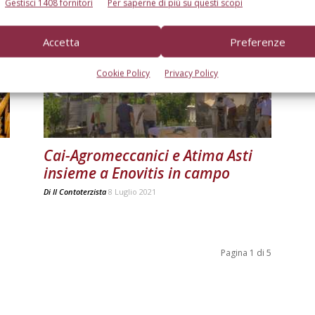
Gestisci 1408 fornitori
Per saperne di più su questi scopi
Accetta
Preferenze
Cookie Policy
Privacy Policy
Cai-Agromeccanici e Atima Asti
insieme a Enovitis in campo
Di
Il Contoterzista
8 Luglio 2021
Pagina 1 di 5