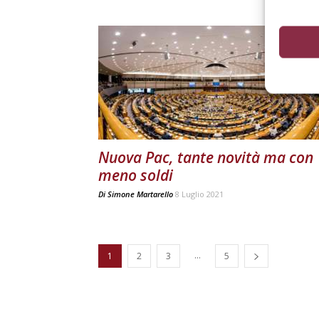
Nuova Pac, tante novità ma con
meno soldi
Di
Simone Martarello
8 Luglio 2021
...
1
2
3
5