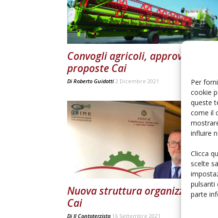
Convogli agricoli, approvate le
proposte Cai
Per forni
Di
Roberto Guidotti
2 Dicembre 2021
cookie p
queste t
come il 
mostrare
influire
Clicca q
scelte s
impostaz
pulsanti
Nuova struttura organizzativa p
parte in
Cai
Di
Il Contoterzista
16 Settembre 2021