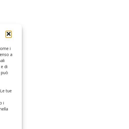
 come i
senso a
ali
e di
o può
 Le tue
o i
nella