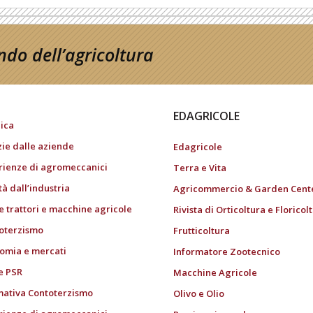
do dell’agricoltura
EDAGRICOLE
ica
zie dalle aziende
Edagricole
rienze di agromeccanici
Terra e Vita
tà dall’industria
Agricommercio & Garden Cent
e trattori e macchine agricole
Rivista di Orticoltura e Floricol
oterzismo
Frutticoltura
omia e mercati
Informatore Zootecnico
e PSR
Macchine Agricole
ativa Contoterzismo
Olivo e Olio