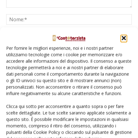
Per fornire le migliori esperienze, noi e i nostri partner
utilizziamo tecnologie come i cookie per memorizzare e/o
accedere alle informazioni del dispositivo. Il consenso a queste
tecnologie permetterà a noi e ai nostri partner di elaborare
Salva il mio nome, email e sito web in questo browser per la
dati personali come il comportamento durante la navigazione
prossima volta che commento.
o gli ID univoci su questo sito e di mostrare annunci (non)
personalizzati. Non acconsentire o ritirare il consenso può
influire negativamente su alcune caratteristiche e funzioni.
Clicca qui sotto per acconsentire a quanto sopra o per fare
scelte dettagliate. Le tue scelte saranno applicate solamente a
questo sito. È possibile modificare le impostazioni in qualsiasi
E-magazine
momento, compreso il ritiro del consenso, utilizzando i
pulsanti della Cookie Policy o cliccando sul pulsante di gestione
Tecniche, prodotti e servizi dalle aziende