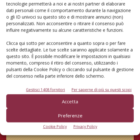
tecnologie permetterà a noi e ai nostri partner di elaborare
dati personali come il comportamento durante la navigazione
Cerca adesso
o gli ID univoci su questo sito e di mostrare annunci (non)
personalizzati. Non acconsentire o ritirare il consenso può
influire negativamente su alcune caratteristiche e funzioni.
Clicca qui sotto per acconsentire a quanto sopra o per fare
scelte dettagliate. Le tue scelte saranno applicate solamente a
questo sito. È possibile modificare le impostazioni in qualsiasi
momento, compreso il ritiro del consenso, utilizzando i
pulsanti della Cookie Policy o cliccando sul pulsante di gestione
del consenso nella parte inferiore dello schermo.
Gestisci 1408 fornitori
Per saperne di più su questi scopi
Rimani aggiornato sul mondo
Accetta
dell’agricoltura
Preferenze
Cookie Policy
Privacy Policy
Iscriviti alle nostre newsletter