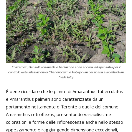
Imazamox, tifensulfuron-metile e bentazone sono ancora indispensabili per il
controllo delle infestazioni di Chenopodium e Polygonum persicaria e lapathifolium
(nella foto)
È bene ricordare che le piante di Amaranthus tuberculatus
e Amaranthus palmeri sono caratterizzate da un
portamento nettamente differente a quelle del comune
Amaranthus retroflexus, presentando variabilissime
colorazioni e forme delle infiorescenze anche nello stesso
appezzamento e raggiungendo dimensione eccezionali,