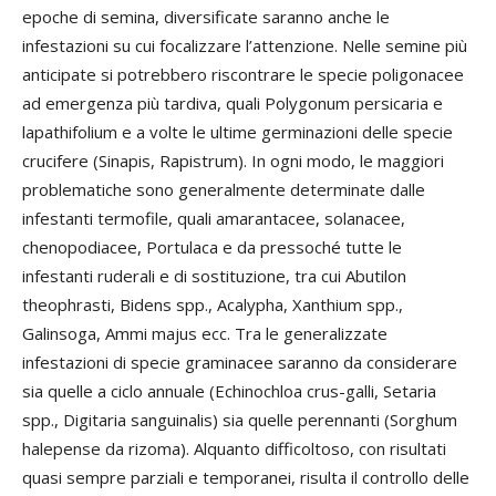
epoche di semina, diversificate saranno anche le
infestazioni su cui focalizzare l’attenzione. Nelle semine più
anticipate si potrebbero riscontrare le specie poligonacee
ad emergenza più tardiva, quali Polygonum persicaria e
lapathifolium e a volte le ultime germinazioni delle specie
crucifere (Sinapis, Rapistrum). In ogni modo, le maggiori
problematiche sono generalmente determinate dalle
infestanti termofile, quali amarantacee, solanacee,
chenopodiacee, Portulaca e da pressoché tutte le
infestanti ruderali e di sostituzione, tra cui Abutilon
theophrasti, Bidens spp., Acalypha, Xanthium spp.,
Galinsoga, Ammi majus ecc. Tra le generalizzate
infestazioni di specie graminacee saranno da considerare
sia quelle a ciclo annuale (Echinochloa crus-galli, Setaria
spp., Digitaria sanguinalis) sia quelle perennanti (Sorghum
halepense da rizoma). Alquanto difficoltoso, con risultati
quasi sempre parziali e temporanei, risulta il controllo delle