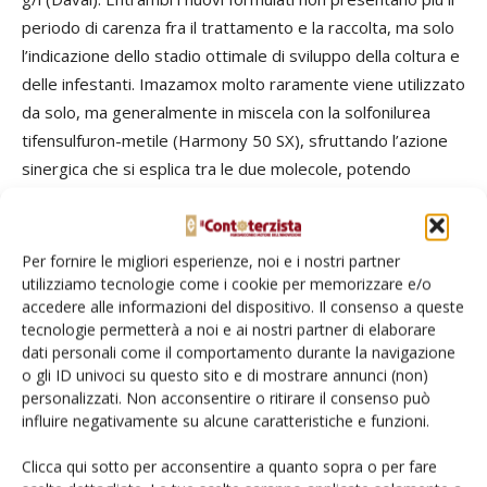
periodo di carenza fra il trattamento e la raccolta, ma solo
l’indicazione dello stadio ottimale di sviluppo della coltura e
delle infestanti. Imazamox molto raramente viene utilizzato
da solo, ma generalmente in miscela con la solfonilurea
tifensulfuron-metile (Harmony 50 SX), sfruttando l’azione
sinergica che si esplica tra le due molecole, potendo
esercitare un ampio spettro d’azione nei confronti di
amarantacee, purché non resistenti, poligonacee,
solanacee, crucifere, composite e ombrellifere, nonché
Per fornire le migliori esperienze, noi e i nostri partner
importanti specie ruderali di sostituzione, tra cui Abutilon,
utilizziamo tecnologie come i cookie per memorizzare e/o
accedere alle informazioni del dispositivo. Il consenso a queste
Ammi majus ed altre ancora.
tecnologie permetterà a noi e ai nostri partner di elaborare
dati personali come il comportamento durante la navigazione
o gli ID univoci su questo sito e di mostrare annunci (non)
personalizzati. Non acconsentire o ritirare il consenso può
influire negativamente su alcune caratteristiche e funzioni.
Clicca qui sotto per acconsentire a quanto sopra o per fare