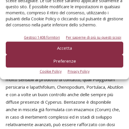
scelte dettagliate. Le tue scelte saranno applicate solamente a
questo sito. È possibile modificare le impostazioni in qualsiasi
momento, compreso il ritiro del consenso, utilizzando i
pulsanti della Cookie Policy o cliccando sul pulsante di gestione
del consenso nella parte inferiore dello schermo.
Nonostante le limitazioni dei dosaggi, è stato rivalutato
Gestisci 1408 fornitori
Per saperne di più su questi scopi
l’impiego del bentazone (Basagran SG, Blast SG.),
Accetta
frequentemente addizionato alla miscela di imazamox +
tifensulfuron-metile sia nei casi di presumibili presenze di
Preferenze
popolazioni di Amaranthus retroflexus resistenti agli
Cookie Policy
Privacy Policy
erbicidi ALS, sia per rafforzare l’attività su alcune infestanti
molto sensibili al prodotto di contatto, quali Polygonum
persicaria e lapathifolium, Chenopodium, Portulaca, Abutilon
e con a volte un buon controllo anche delle sempre più
diffuse presenze di Cyperus. Bentazone è disponibile
anche in miscela già formulata con imazamox (Corum) che,
in caso di inerbimenti complessi ed in stadi di sviluppo
relativamente avanzati, può essere rafforzato con dosi