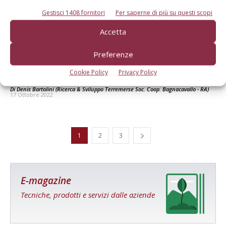
Gestisci 1408 fornitori
Per saperne di più su questi scopi
Accetta
Preferenze
Diserbo grano, il pre-emergenza come
Cookie Policy
Privacy Policy
“assicurazione”
Di
Denis Bartolini (Ricerca & Sviluppo Terremerse Soc. Coop. Bagnacavallo - RA)
17 Ottobre 2022
1
2
3
E-magazine
Tecniche, prodotti e servizi dalle aziende