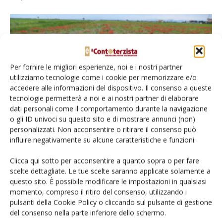
Per fornire le migliori esperienze, noi e i nostri partner
utilizziamo tecnologie come i cookie per memorizzare e/o
accedere alle informazioni del dispositivo. Il consenso a queste
tecnologie permetterà a noi e ai nostri partner di elaborare
dati personali come il comportamento durante la navigazione
o gli ID univoci su questo sito e di mostrare annunci (non)
Mais, infestazioni da risolvere in post-
personalizzati. Non acconsentire o ritirare il consenso può
emergenza
influire negativamente su alcune caratteristiche e funzioni.
Di Denis Bartolini
-
22 Marzo 2023
Clicca qui sotto per acconsentire a quanto sopra o per fare
scelte dettagliate. Le tue scelte saranno applicate solamente a
questo sito. È possibile modificare le impostazioni in qualsiasi
momento, compreso il ritiro del consenso, utilizzando i
pulsanti della Cookie Policy o cliccando sul pulsante di gestione
del consenso nella parte inferiore dello schermo.