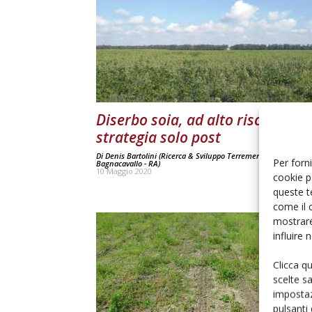
Diserbo soia, ad alto rischio la
strategia solo post
Di
Denis Bartolini (Ricerca & Sviluppo Terremerse Soc. Coop.
Per forni
Bagnacavallo - RA)
10 Maggio 2020
cookie p
queste t
come il 
mostrare
influire
Clicca q
scelte s
impostaz
pulsanti