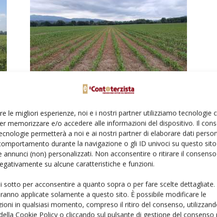
Trattamenti estintivi in post-
emergenza. L’azzardo del solo
post non paga
re le migliori esperienze, noi e i nostri partner utilizziamo tecnologie
Di
Denis Bartolini (Ricerca & Sviluppo Terremerse Soc. Coop.
er memorizzare e/o accedere alle informazioni del dispositivo. Il con
Bagnacavallo - RA)
21 Febbraio 2020
ecnologie permetterà a noi e ai nostri partner di elaborare dati person
comportamento durante la navigazione o gli ID univoci su questo sito 
 annunci (non) personalizzati. Non acconsentire o ritirare il consens
 negativamente su alcune caratteristiche e funzioni.
ui sotto per acconsentire a quanto sopra o per fare scelte dettagliate.
aranno applicate solamente a questo sito. È possibile modificare le
ioni in qualsiasi momento, compreso il ritiro del consenso, utilizzand
 della Cookie Policy o cliccando sul pulsante di gestione del consenso 