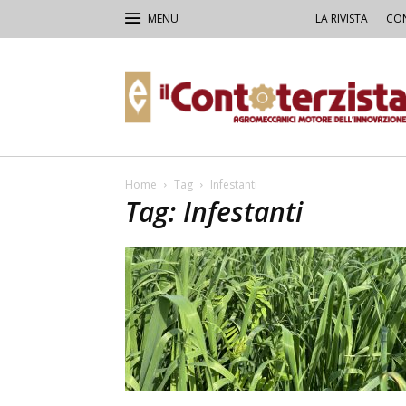
LA RIVISTA
CON
Il
Contoterzista
Home
Tag
Infestanti
Tag: Infestanti