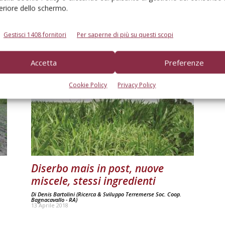
feriore dello schermo.
Post-emergenza, nuove soluzioni
anti-resistenza
Gestisci 1408 fornitori
Per saperne di più su questi scopi
Di
Denis Bartolini (Ricerca & Sviluppo Terremerse Soc. Coop.
Bagnacavallo - RA)
21 Gennaio 2020
Accetta
Preferenze
Cookie Policy
Privacy Policy
Diserbo mais in post, nuove
miscele, stessi ingredienti
Di
Denis Bartolini (Ricerca & Sviluppo Terremerse Soc. Coop.
Bagnacavallo - RA)
13 Aprile 2018