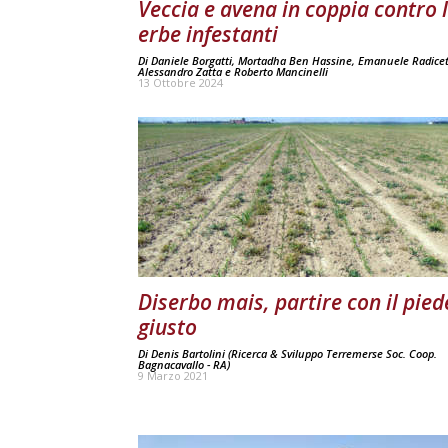
Veccia e avena in coppia contro 
erbe infestanti
Di
Daniele Borgatti
,
Mortadha Ben Hassine
,
Emanuele Radicet
Alessandro Zatta
e
Roberto Mancinelli
13 Ottobre 2024
Diserbo mais, partire con il pied
giusto
Di
Denis Bartolini (Ricerca & Sviluppo Terremerse Soc. Coop.
Bagnacavallo - RA)
9 Marzo 2021