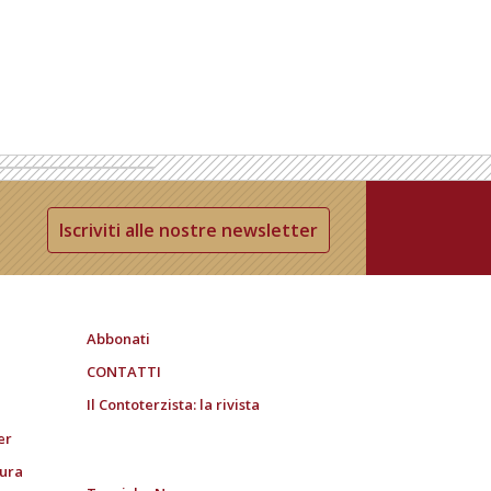
Iscriviti alle nostre newsletter
Abbonati
CONTATTI
Il Contoterzista: la rivista
er
tura