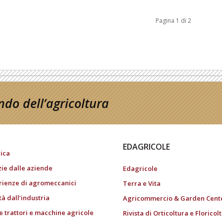
Pagina 1 di 2
do dell’agricoltura
EDAGRICOLE
ica
zie dalle aziende
Edagricole
rienze di agromeccanici
Terra e Vita
tà dall’industria
Agricommercio & Garden Cent
e trattori e macchine agricole
Rivista di Orticoltura e Floricol