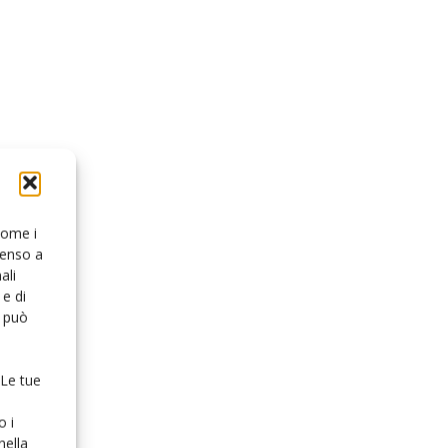
 come i
senso a
ali
e di
o può
 Le tue
o i
nella