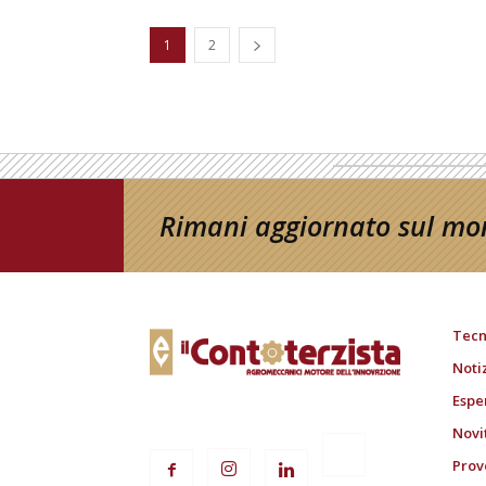
1
2
Rimani aggiornato sul mon
Tecn
Noti
Espe
Novi
Prov