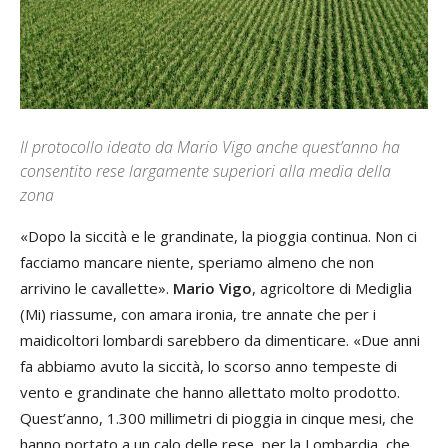
Il protocollo ideato da Mario Vigo anche quest’anno ha
consentito rese largamente superiori alla media della
zona
«Dopo la siccità e le grandinate, la pioggia continua. Non ci
facciamo mancare niente, speriamo almeno che non
arrivino le cavallette».
Mario Vigo
, agricoltore di Mediglia
(Mi) riassume, con amara ironia, tre annate che per i
maidicoltori lombardi sarebbero da dimenticare. «Due anni
fa abbiamo avuto la siccità, lo scorso anno tempeste di
vento e grandinate che hanno allettato molto prodotto.
Quest’anno, 1.300 millimetri di pioggia in cinque mesi, che
hanno portato a un calo delle rese, per la Lombardia, che