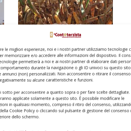
Redditività garantita con il Combi
Mais 9.0
re le migliori esperienze, noi e i nostri partner utilizziamo tecnologie
Di
Ottavio Repetti
10 Ottobre 2022
er memorizzare e/o accedere alle informazioni del dispositivo. Il con
ecnologie permetterà a noi e ai nostri partner di elaborare dati person
comportamento durante la navigazione o gli ID univoci su questo sito 
 annunci (non) personalizzati. Non acconsentire o ritirare il consens
 negativamente su alcune caratteristiche e funzioni.
ui sotto per acconsentire a quanto sopra o per fare scelte dettagliate.
aranno applicate solamente a questo sito. È possibile modificare le
ioni in qualsiasi momento, compreso il ritiro del consenso, utilizzand
 della Cookie Policy o cliccando sul pulsante di gestione del consenso 
ù
Combi Mais spinge sempre di più
feriore dello schermo.
sul digitale
Di
Francesco Bartolozzi
10 Luglio 2021