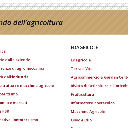
do dell’agricoltura
EDAGRICOLE
ica
zie dalle aziende
Edagricole
rienze di agromeccanici
Terra e Vita
tà dall’industria
Agricommercio & Garden Cent
e trattori e macchine agricole
Rivista di Orticoltura e Floricol
oterzismo
Frutticoltura
omia e mercati
Informatore Zootecnico
e PSR
Macchine Agricole
ativa Contoterzismo
Olivo e Olio