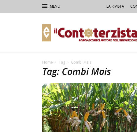
LA RIVISTA
CON
Il
Contoterzista
Home
Tag
Combi Mais
Tag: Combi Mais