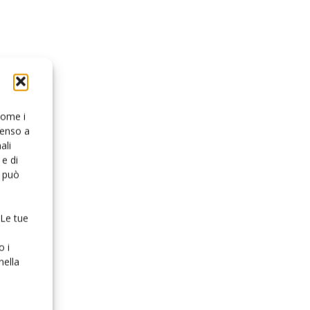
 come i
senso a
ali
e di
o può
 Le tue
o i
nella