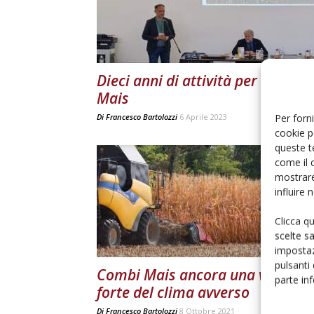
Dieci anni di attività per Combi
Mais
Per forni
Di
Francesco Bartolozzi
6 Aprile 2023
cookie p
queste t
come il 
mostrare
influire
Clicca q
scelte s
impostaz
pulsanti
Combi Mais ancora una volta pi
parte in
forte del clima avverso
Di
Francesco Bartolozzi
8 Ottobre 2021