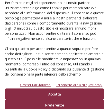
Per fornire le migliori esperienze, noi e i nostri partner
Articoli correlati
utilizziamo tecnologie come i cookie per memorizzare e/o
accedere alle informazioni del dispositivo. Il consenso a queste
tecnologie permetterà a noi e ai nostri partner di elaborare
Cai Agromec celebra 80 anni di storia
dati personali come il comportamento durante la navigazione
o gli ID univoci su questo sito e di mostrare annunci (non)
personalizzati. Non acconsentire o ritirare il consenso può
influire negativamente su alcune caratteristiche e funzioni.
Sicurezza, obiettivo prioritario per il
mondo agromeccanico
Clicca qui sotto per acconsentire a quanto sopra o per fare
scelte dettagliate. Le tue scelte saranno applicate solamente a
questo sito. È possibile modificare le impostazioni in qualsiasi
momento, compreso il ritiro del consenso, utilizzando i
Cai Agromec: errore escludere
pulsanti della Cookie Policy o cliccando sul pulsante di gestione
agromeccanici dal credito d’imposta
del consenso nella parte inferiore dello schermo.
per il gasolio agricolo
Gestisci 1408 fornitori
Per saperne di più su questi scopi
Accetta
Preferenze
LASCIA UN COMMENTO