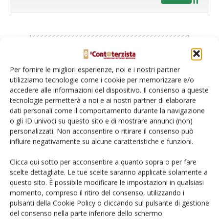
Per fornire le migliori esperienze, noi e i nostri partner
Catalogo Aziende e Prodotti
utilizziamo tecnologie come i cookie per memorizzare e/o
accedere alle informazioni del dispositivo. Il consenso a queste
Un modo semplice per cercare un'azienda o un
tecnologie permetterà a noi e ai nostri partner di elaborare
prodotto!
dati personali come il comportamento durante la navigazione
o gli ID univoci su questo sito e di mostrare annunci (non)
Cerca adesso
personalizzati. Non acconsentire o ritirare il consenso può
influire negativamente su alcune caratteristiche e funzioni.
Clicca qui sotto per acconsentire a quanto sopra o per fare
scelte dettagliate. Le tue scelte saranno applicate solamente a
L'Esperto risponde
questo sito. È possibile modificare le impostazioni in qualsiasi
momento, compreso il ritiro del consenso, utilizzando i
I consigli di Terra e Vita agli agricoltori
pulsanti della Cookie Policy o cliccando sul pulsante di gestione
del consenso nella parte inferiore dello schermo.
Cerca adesso