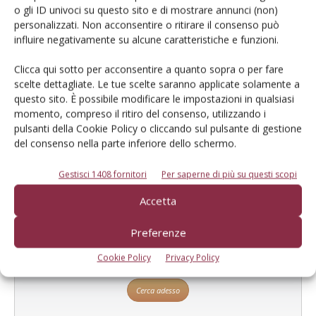
o gli ID univoci su questo sito e di mostrare annunci (non)
personalizzati. Non acconsentire o ritirare il consenso può
influire negativamente su alcune caratteristiche e funzioni.
Clicca qui sotto per acconsentire a quanto sopra o per fare
scelte dettagliate. Le tue scelte saranno applicate solamente a
Catalogo Aziende e Prodotti
questo sito. È possibile modificare le impostazioni in qualsiasi
momento, compreso il ritiro del consenso, utilizzando i
Un modo semplice per cercare un'azienda o un
pulsanti della Cookie Policy o cliccando sul pulsante di gestione
prodotto!
del consenso nella parte inferiore dello schermo.
Cerca adesso
Gestisci 1408 fornitori
Per saperne di più su questi scopi
Accetta
Preferenze
L'Esperto risponde
Cookie Policy
Privacy Policy
I consigli di Terra e Vita agli agricoltori
Cerca adesso