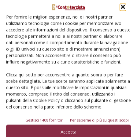
Per fornire le migliori esperienze, noi e i nostri partner
utilizziamo tecnologie come i cookie per memorizzare e/o
accedere alle informazioni del dispositivo. Il consenso a queste
tecnologie permetterà a noi e ai nostri partner di elaborare
dati personali come il comportamento durante la navigazione
«Agricoltori, utilizzate i Psr per innovare»
o gli ID univoci su questo sito e di mostrare annunci (non)
Di Gianni Gnudi
-
30 Novembre 2016
personalizzati. Non acconsentire o ritirare il consenso può
influire negativamente su alcune caratteristiche e funzioni.
Clicca qui sotto per acconsentire a quanto sopra o per fare
scelte dettagliate. Le tue scelte saranno applicate solamente a
questo sito. È possibile modificare le impostazioni in qualsiasi
momento, compreso il ritiro del consenso, utilizzando i
pulsanti della Cookie Policy o cliccando sul pulsante di gestione
del consenso nella parte inferiore dello schermo.
Gestisci 1408 fornitori
Per saperne di più su questi scopi
Accetta
Il successo dei Tour Edagricole