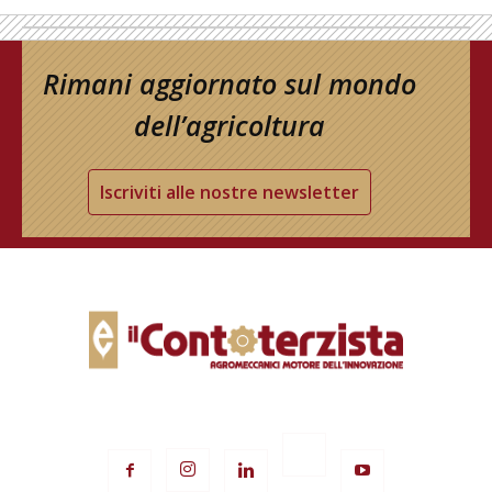
Rimani aggiornato sul mondo
dell’agricoltura
Iscriviti alle nostre newsletter