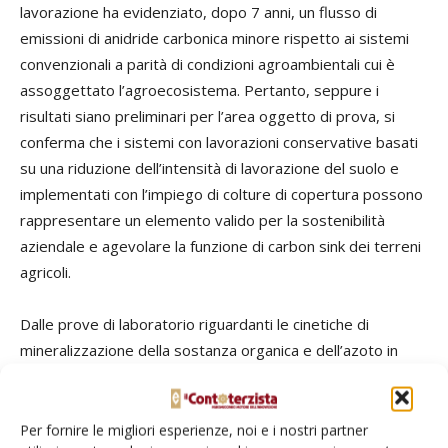
lavorazione ha evidenziato, dopo 7 anni, un flusso di
emissioni di anidride carbonica minore rispetto ai sistemi
convenzionali a parità di condizioni agroambientali cui è
assoggettato l’agroecosistema. Pertanto, seppure i
risultati siano preliminari per l’area oggetto di prova, si
conferma che i sistemi con lavorazioni conservative basati
su una riduzione dell’intensità di lavorazione del suolo e
implementati con l’impiego di colture di copertura possono
rappresentare un elemento valido per la sostenibilità
aziendale e agevolare la funzione di carbon sink dei terreni
agricoli.
Dalle prove di laboratorio riguardanti le cinetiche di
mineralizzazione della sostanza organica e dell’azoto in
carote di suolo prelevate dalle parcelle a minima
lavorazione è emerso che il 44% della sostanza organica
distribuita (digestato) è stata mineralizzata nei sei mesi
Per fornire le migliori esperienze, noi e i nostri partner