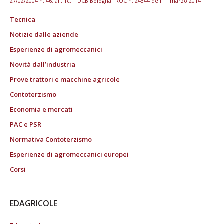
27/02/2004 n. 46, art.1c.1: DCB Bologna" ROC n. 24344 dell'11 marzo 2014
Tecnica
Notizie dalle aziende
Esperienze di agromeccanici
Novità dall’industria
Prove trattori e macchine agricole
Contoterzismo
Economia e mercati
PAC e PSR
Normativa Contoterzismo
Esperienze di agromeccanici europei
Corsi
EDAGRICOLE