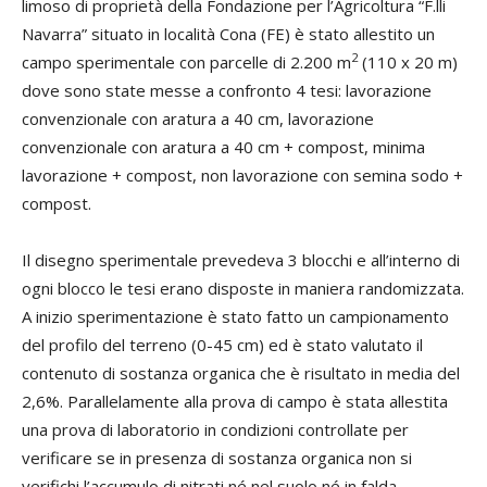
limoso di proprietà della Fondazione per l’Agricoltura “F.lli
Navarra” situato in località Cona (FE) è stato allestito un
2
campo sperimentale con parcelle di 2.200 m
(110 x 20 m)
dove sono state messe a confronto 4 tesi: lavorazione
convenzionale con aratura a 40 cm, lavorazione
convenzionale con aratura a 40 cm + compost, minima
lavorazione + compost, non lavorazione con semina sodo +
compost.
Il disegno sperimentale prevedeva 3 blocchi e all’interno di
ogni blocco le tesi erano disposte in maniera randomizzata.
A inizio sperimentazione è stato fatto un campionamento
del profilo del terreno (0-45 cm) ed è stato valutato il
contenuto di sostanza organica che è risultato in media del
2,6%. Parallelamente alla prova di campo è stata allestita
una prova di laboratorio in condizioni controllate per
verificare se in presenza di sostanza organica non si
verifichi l’accumulo di nitrati né nel suolo né in falda.