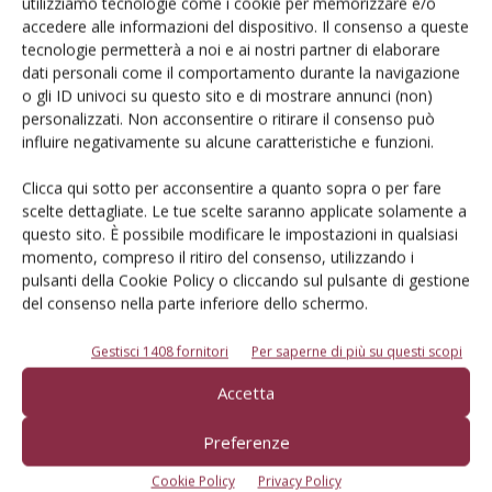
utilizziamo tecnologie come i cookie per memorizzare e/o
intercorsi dalla distribuzione, in ottobre, fino ad aprile. Per
accedere alle informazioni del dispositivo. Il consenso a queste
quanto riguarda l’azoto, al momento della distribuzione del
tecnologie permetterà a noi e ai nostri partner di elaborare
digestato, il 40% dell’azoto era in forma ammoniacale e al
dati personali come il comportamento durante la navigazione
termine dei sei mesi intercorsi dalla distribuzione, l’85%
o gli ID univoci su questo sito e di mostrare annunci (non)
personalizzati. Non acconsentire o ritirare il consenso può
dell’azoto distribuito era stato mineralizzato in forma
influire negativamente su alcune caratteristiche e funzioni.
ammoniacale e velocemente ossidato a nitrati dai batteri
nitrificanti del suolo. Come già evidenziato nel Progetto
Clicca qui sotto per acconsentire a quanto sopra o per fare
Nitrati Ferrara, anche in questo caso le prove di laboratorio
scelte dettagliate. Le tue scelte saranno applicate solamente a
hanno confermato che in occasione di piogge consistenti,
questo sito. È possibile modificare le impostazioni in qualsiasi
momento, compreso il ritiro del consenso, utilizzando i
come quelle verificatesi nel maggio 2023 a Ferrara, la
pulsanti della Cookie Policy o cliccando sul pulsante di gestione
saturazione del suolo superficiale favorisce la
del consenso nella parte inferiore dello schermo.
trasformazione dei nitrati in azoto molecolare (N
), per
2
denitrificazione batterica, con perdita di parte della
Gestisci 1408 fornitori
Per saperne di più su questi scopi
dotazione azotata. I risultati ottenuti sottolineano da un
Accetta
lato il grande valore dei digestati come vero e proprio
fertilizzante azotato a rapida assimilazione e dall’altro la
Preferenze
necessità di ragionare sulle tempistiche e modalità di
Cookie Policy
Privacy Policy
distribuzione per evitare perdite in atmosfera e