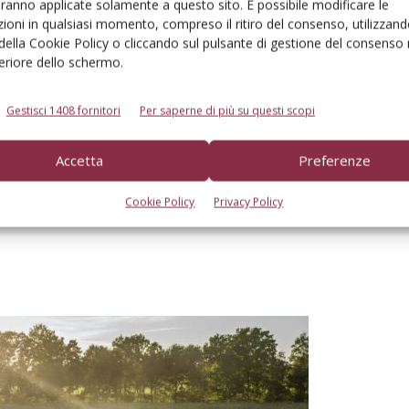
aranno applicate solamente a questo sito. È possibile modificare le
00 m e 10,50 m (12 e 14 file) e azionamento variabile
ioni in qualsiasi momento, compreso il ritiro del consenso, utilizzand
ei tamburi verticali di alimentazione;
 della Cookie Policy o cliccando sul pulsante di gestione del consenso 
feriore dello schermo.
uardia (Cemos Auto Crop Flow e Cemos Auto Performance);
Gestisci 1408 fornitori
Per saperne di più su questi scopi
a girevole e sterzo a joystick (opzionale);
Accetta
Preferenze
cisione in tempo reale il contenuto di materia secca,
ra molto più precisa, ma anche la lunghezza del trinciato
Cookie Policy
Privacy Policy