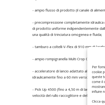
- ampio flusso di prodotto (il canale di alime
- precompressione completamente idraulica (
di prodotto uniforme indipendentemente dallo
una qualità di trinciatura omogenea e fluida;
- tamburo a coltelli V-Flex di 910 mm di larg
- ampio rompigranella Multi Crop Cracker XL, 
Per forni
- acceleratore di lancio adattato alla maggio
cookie p
queste t
idraulicamente fino a 60 mm verso la parete 
come il 
mostrare
- Pick Up 4500 (fino a 4,50 m di larghezza di
influire
velocità del rullo raccoglitore e della coclea d
Clicca q