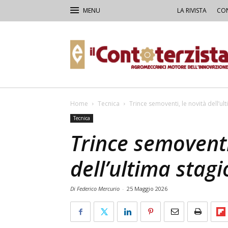
LA RIVISTA
CON
Il
Contoterzista
Home
Tecnica
Trince semoventi, le novità dell’ul
Tecnica
Trince semoventi
dell’ultima stag
Di Federico Mercurio
-
25 Maggio 2026