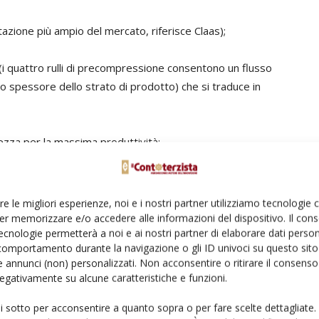
ntazione più ampio del mercato, riferisce Claas);
i quattro rulli di precompressione consentono un flusso
 spessore dello strato di prodotto) che si traduce in
hezza per la massima produttività;
disponibile in versione MCC XL Classic e Shredlage;
re le migliori esperienze, noi e i nostri partner utilizziamo tecnologie
re potenza della Jaguar 1000, con distanza regolabile
er memorizzare e/o accedere alle informazioni del dispositivo. Il con
ecnologie permetterà a noi e ai nostri partner di elaborare dati person
posteriore, e nuovo tubo di scarico;
comportamento durante la navigazione o gli ID univoci su questo sito 
 annunci (non) personalizzati. Non acconsentire o ritirare il consens
 lavoro), con azionamento variabile indipendente della
 negativamente su alcune caratteristiche e funzioni.
i alimentazione;
ui sotto per acconsentire a quanto sopra o per fare scelte dettagliate.