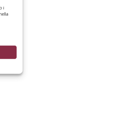
o i
nella