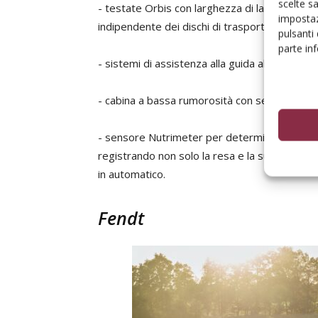
scelte s
- testate Orbis con larghezza di lavoro di 9,
impostaz
indipendente dei dischi di trasporto, nonché d
pulsanti
parte in
- sistemi di assistenza alla guida all’avang
- cabina a bassa rumorosità con sedile di guid
- sensore Nutrimeter per determinare con pre
registrando non solo la resa e la sua mappatu
in automatico.
Fendt