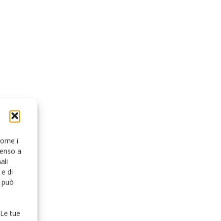
 come i
senso a
ali
e di
o può
 Le tue