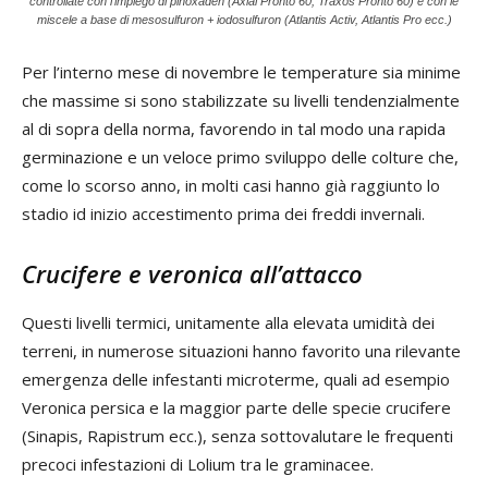
controllate con l’impiego di pinoxaden (Axial Pronto 60, Traxos Pronto 60) e con le
miscele a base di mesosulfuron + iodosulfuron (Atlantis Activ, Atlantis Pro ecc.)
Per l’interno mese di novembre le temperature sia minime
che massime si sono stabilizzate su livelli tendenzialmente
al di sopra della norma, favorendo in tal modo una rapida
germinazione e un veloce primo sviluppo delle colture che,
come lo scorso anno, in molti casi hanno già raggiunto lo
stadio id inizio accestimento prima dei freddi invernali.
Crucifere e veronica all’attacco
Questi livelli termici, unitamente alla elevata umidità dei
terreni, in numerose situazioni hanno favorito una rilevante
emergenza delle infestanti microterme, quali ad esempio
Veronica persica e la maggior parte delle specie crucifere
(Sinapis, Rapistrum ecc.), senza sottovalutare le frequenti
precoci infestazioni di Lolium tra le graminacee.