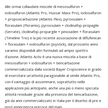
Alle ormai collaudate miscele di mesosulfuron +
iodosulfuron (Atlantis Pro, Hussar Maxx Pro), iodosulfuron
+ propoxicarbazone (Atlantis Flex), pyroxsulam +
florasulam (Floramix), pyroxsulam + clodinafop-propagile
(Serrate), clodinafop-propargile + pinoxaden + florasulam
(Timeline Trio) e la più recente associazione di diflufenican
+ florasulam + iodosulfuron (Joystick), dal prossimo anno
saranno disponibili altri formulati ad ampio spettro
d’azione. Atlantis Activ è una nuova miscela a base di
mesosulfuron + iodosulfuron + tiencarbazone
commercializzata dalla società Bayer Cropscience in grado
di esercitare un’attività paragonabile al simile Atlantis Pro,
con il vantaggio di assommare, soprattutto nelle
applicazioni più anticipate, anche una più o meno spiccata
attività residuale grazie alla presenza del tiencarbazone,
già da anni commercializzato in Italia per il diserbo di pre e
post-emergenza precoce del mais.