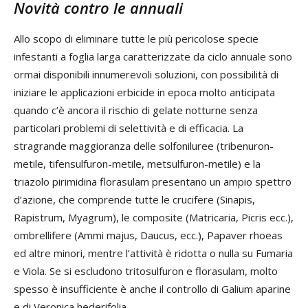
Novità contro le annuali
Allo scopo di eliminare tutte le più pericolose specie
infestanti a foglia larga caratterizzate da ciclo annuale sono
ormai disponibili innumerevoli soluzioni, con possibilità di
iniziare le applicazioni erbicide in epoca molto anticipata
quando c’è ancora il rischio di gelate notturne senza
particolari problemi di selettività e di efficacia. La
stragrande maggioranza delle solfoniluree (tribenuron-
metile, tifensulfuron-metile, metsulfuron-metile) e la
triazolo pirimidina florasulam presentano un ampio spettro
d’azione, che comprende tutte le crucifere (Sinapis,
Rapistrum, Myagrum), le composite (Matricaria, Picris ecc.),
ombrellifere (Ammi majus, Daucus, ecc.), Papaver rhoeas
ed altre minori, mentre l’attività è ridotta o nulla su Fumaria
e Viola. Se si escludono tritosulfuron e florasulam, molto
spesso è insufficiente è anche il controllo di Galium aparine
e di Veronica hederifolia.