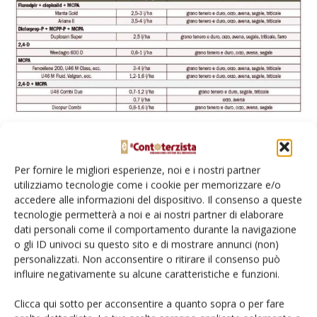
Vi è da segnalare la miscela di florasulam + diflufenican,
commercializzata dalla società Certis con il nome di Lector
Per fornire le migliori esperienze, noi e i nostri partner
Delta e che si valorizza soprattutto in applicazioni molto
utilizziamo tecnologie come i cookie per memorizzare e/o
anticipate sfruttando anche l’azione residuale del secondo
accedere alle informazioni del dispositivo. Il consenso a queste
tecnologie permetterà a noi e ai nostri partner di elaborare
principio attivo. Quando gli interventi erbicidi sono
dati personali come il comportamento durante la navigazione
leggermente ritardati e non vi è più il rischio di forti gelate
o gli ID univoci su questo sito e di mostrare annunci (non)
notturne vi è poi la possibilità di utilizzare numerosi altri
personalizzati. Non acconsentire o ritirare il consenso può
formulati anch’essi dotati di specifica azione contro le
influire negativamente su alcune caratteristiche e funzioni.
infestanti a foglia larga. Bromoxinil e relative miscele
Clicca qui sotto per acconsentire a quanto sopra o per fare
possono trovare una giustificazione in caso di infestazioni