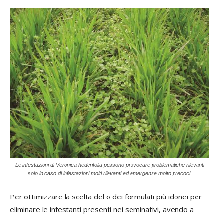
Le infestazioni di Veronica hederifolia possono provocare problematiche rilevanti
solo in caso di infestazioni molti rilevanti ed emergenze molto precoci.
Per ottimizzare la scelta del o dei formulati più idonei per
eliminare le infestanti presenti nei seminativi, avendo a