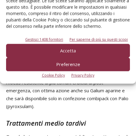
scelte dettagliate. Le tue scelte saranno applicate solamente a
di Papaver rhoeas nelle prime fasi di crescita in alternativa
questo sito. È possibile modificare le impostazioni in qualsiasi
alle solfoniluree e florasulam, esercitando nel contempo
momento, compreso il ritiro del consenso, utilizzando i
una buona efficacia anche su Veronica. In questa epoca
pulsanti della Cookie Policy o cliccando sul pulsante di gestione
del consenso nella parte inferiore dello schermo.
possono iniziare gli interventi con i formulati contenenti i
composti ormonici 2,4-D e MCPP-P ed anche quelli per il
Gestisci 1408 fornitori
Per saperne di più su questi scopi
controllo di Galium aparine utilizzando le miscele in cui è
Accetta
compreso lo specifico fluroxipir. Come già ricordato
precedentemente è disponibile la miscela formulata di
Preferenze
halauxifen-metile + fluroxipir (Tekken) che, come messo in
evidenza per Zypar, risulta efficace anche su Papaver
Cookie Policy
Privacy Policy
rhoeas resistente ai più comuni erbicidi di post-
emergenza, con ottima azione anche su Galium aparine e
che sarà disponibile solo in confezione combipack con Palio
(pyroxsulam).
Trattamenti medio tardivi