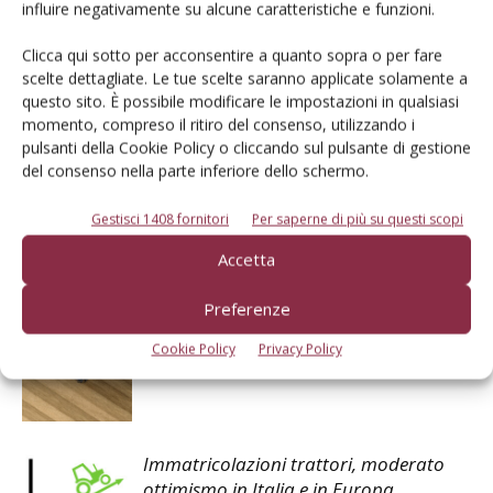
influire negativamente su alcune caratteristiche e funzioni.
Clicca qui sotto per acconsentire a quanto sopra o per fare
Il Contoterzista
scelte dettagliate. Le tue scelte saranno applicate solamente a
questo sito. È possibile modificare le impostazioni in qualsiasi
momento, compreso il ritiro del consenso, utilizzando i
pulsanti della Cookie Policy o cliccando sul pulsante di gestione
del consenso nella parte inferiore dello schermo.
Articoli correlati
Gestisci 1408 fornitori
Per saperne di più su questi scopi
Grande festa per il raduno 2026 Fendt
Accetta
Dieselross
Preferenze
Cookie Policy
Privacy Policy
Aumento cavalli: corsa senza freni?
Immatricolazioni trattori, moderato
ottimismo in Italia e in Europa