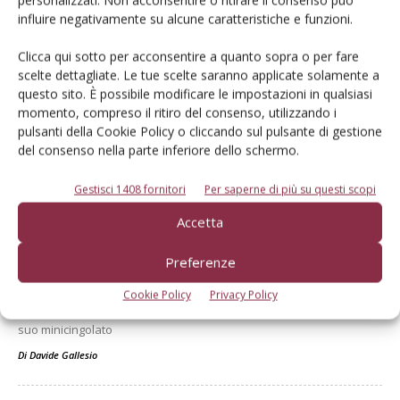
influire negativamente su alcune caratteristiche e funzioni.
Clicca qui sotto per acconsentire a quanto sopra o per fare
scelte dettagliate. Le tue scelte saranno applicate solamente a
questo sito. È possibile modificare le impostazioni in qualsiasi
momento, compreso il ritiro del consenso, utilizzando i
pulsanti della Cookie Policy o cliccando sul pulsante di gestione
del consenso nella parte inferiore dello schermo.
Dalla stessa categoria
Gestisci 1408 fornitori
Per saperne di più su questi scopi
TECNICA
22 Luglio 2026
Accetta
Merlo, restyling Turbofarmer e
non solo
Preferenze
Merlo ha aggiornato la sua gamma di telescopici TF e Roto, assieme
Cookie Policy
Privacy Policy
a un nuovo trattore multifunzione e a una versione full electric del
suo minicingolato
Di
Davide Gallesio