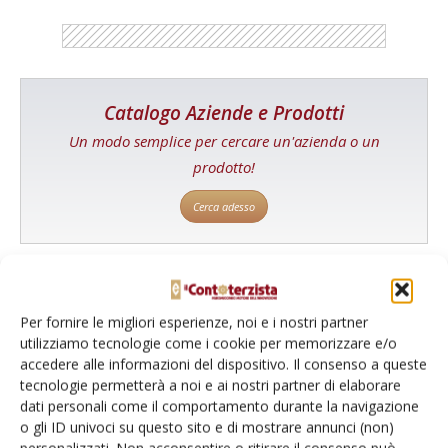
Catalogo Aziende e Prodotti
Un modo semplice per cercare un'azienda o un
prodotto!
Cerca adesso
L'Esperto risponde
Per fornire le migliori esperienze, noi e i nostri partner
utilizziamo tecnologie come i cookie per memorizzare e/o
I consigli di Terra e Vita agli agricoltori
accedere alle informazioni del dispositivo. Il consenso a queste
tecnologie permetterà a noi e ai nostri partner di elaborare
Cerca adesso
dati personali come il comportamento durante la navigazione
o gli ID univoci su questo sito e di mostrare annunci (non)
personalizzati. Non acconsentire o ritirare il consenso può