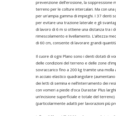
prevenzione dell’erosione, la soppressione me
terreno per le colture intercalari. Ma con una
per un’ampia gamma di impieghi. I 37 denti so
per evitare una trazione laterale e gli svant
di lavoro di 6 m si ottiene una distanza tra i
rimescolamento e livellamento. L’altezza medi
di 60 cm, consente di lavorare grandi quantit
Il cuore di ogni Plano sono i denti dotati di v
delle condizioni del terreno e delle zone d’imp
sovraccarico fino a 200 kg tramite una molla a
in acciaio elastico quadrangolare (aumentano 
dei letti di semina e nell’interramento dei resid
con vomeri a piede d’oca Durastar Plus larg
un’incisione superficiale e totale del terren
(particolarmente adatti per lavorazioni più p