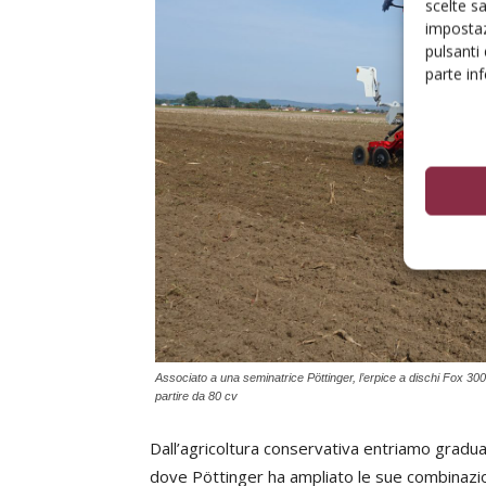
scelte s
impostaz
pulsanti
parte in
Associato a una seminatrice Pöttinger, l’erpice a dischi Fox 30
partire da 80 cv
Dall’agricoltura conservativa entriamo gradu
dove Pöttinger ha ampliato le sue combinazio