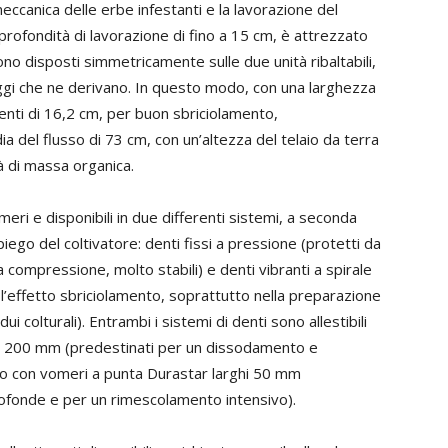
ccanica delle erbe infestanti e la lavorazione del
 profondità di lavorazione di fino a 15 cm, è attrezzato
no disposti simmetricamente sulle due unità ribaltabili,
aggi che ne derivano. In questo modo, con una larghezza
 denti di 16,2 cm, per buon sbriciolamento,
a del flusso di 73 cm, con un’altezza del telaio da terra
à di massa organica.
omeri e disponibili in due differenti sistemi, a seconda
iego del coltivatore: denti fissi a pressione (protetti da
 compressione, molto stabili) e denti vibranti a spirale
l’effetto sbriciolamento, soprattutto nella preparazione
ui colturali). Entrambi i sistemi di denti sono allestibili
hi 200 mm (predestinati per un dissodamento e
o) o con vomeri a punta Durastar larghi 50 mm
rofonde e per un rimescolamento intensivo).