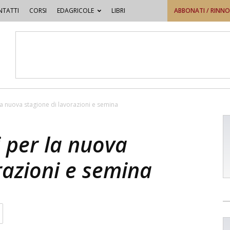
TATTI
CORSI
EDAGRICOLE
LIBRI
ABBONATI / RINN
 la nuova stagione di lavorazioni e semina
i per la nuova
razioni e semina