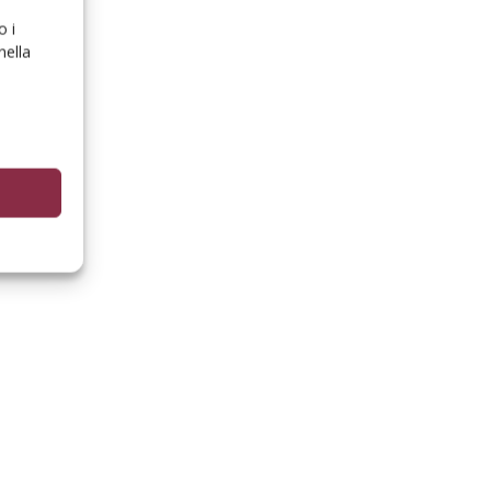
o i
nella