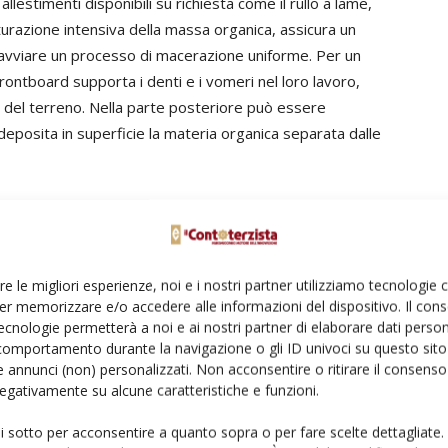
llestimenti disponibili su richiesta come il rullo a lame,
turazione intensiva della massa organica, assicura un
d avviare un processo di macerazione uniforme. Per un
rontboard supporta i denti e i vomeri nel loro lavoro,
o del terreno. Nella parte posteriore può essere
deposita in superficie la materia organica separata dalle
re le migliori esperienze, noi e i nostri partner utilizziamo tecnologie
er memorizzare e/o accedere alle informazioni del dispositivo. Il con
ecnologie permetterà a noi e ai nostri partner di elaborare dati person
comportamento durante la navigazione o gli ID univoci su questo sito 
 annunci (non) personalizzati. Non acconsentire o ritirare il consens
 negativamente su alcune caratteristiche e funzioni.
ui sotto per acconsentire a quanto sopra o per fare scelte dettagliate.