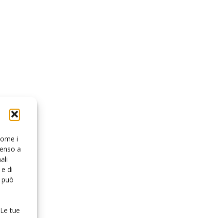
 come i
senso a
ali
e di
o può
 Le tue