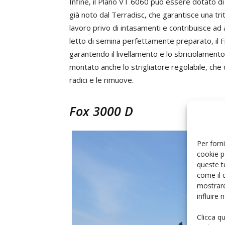
Infine, il Plano VT 6060 può essere dotato di a
già noto dal Terradisc, che garantisce una tri
lavoro privo di intasamenti e contribuisce a
letto di semina perfettamente preparato, il F
garantendo il livellamento e lo sbriciolament
montato anche lo strigliatore regolabile, che 
radici e le rimuove.
Fox 3000 D
Per forni
cookie p
queste t
come il 
mostrare
influire
Clicca q