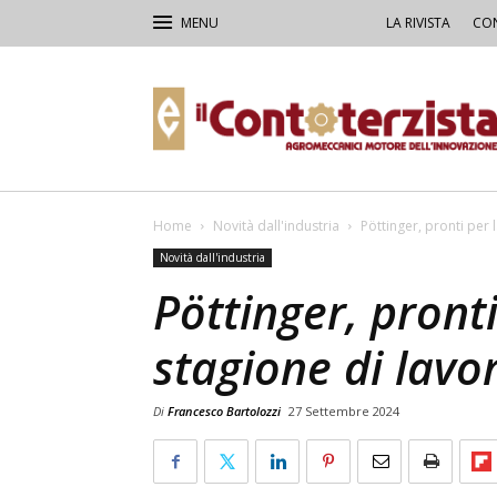
LA RIVISTA
CON
Il
Contoterzista
Home
Novità dall'industria
Pöttinger, pronti per
Novità dall'industria
Pöttinger, pront
stagione di lavo
Di
Francesco Bartolozzi
27 Settembre 2024