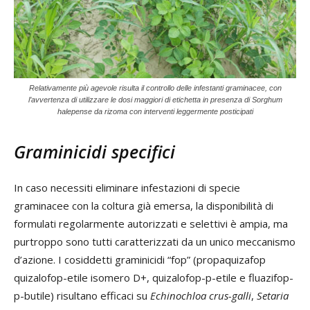
Relativamente più agevole risulta il controllo delle infestanti graminacee, con
l’avvertenza di utilizzare le dosi maggiori di etichetta in presenza di Sorghum
halepense da rizoma con interventi leggermente posticipati
Graminicidi specifici
In caso necessiti eliminare infestazioni di specie
graminacee con la coltura già emersa, la disponibilità di
formulati regolarmente autorizzati e selettivi è ampia, ma
purtroppo sono tutti caratterizzati da un unico meccanismo
d’azione. I cosiddetti graminicidi “fop” (propaquizafop
quizalofop-etile isomero D+, quizalofop-p-etile e fluazifop-
p-butile) risultano efficaci su
Echinochloa crus-galli
,
Setaria