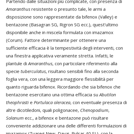
Partendo dalle situazioni più complicate, con presenza di
Amaranthus
resistente o presunto tale, le armi a
disposizione sono rappresentate da bifenox (Valley) e
bentazone (Basagran SG, Rigron SG ecc.), quest’ultimo
disponibile anche in miscela formulata con imazamox
(Corum). Fattore determinante per ottenere una
sufficiente efficacia è la tempestività degli interventi, con
una finestra applicativa veramente stretta. Infatti, le
plantule di
Amaranthus
, con particolare riferimento alla
specie
tuberculatus
, risultano sensibili fino alla seconda
foglia vera, con una leggera maggiore flessibilità per
quanto riguarda bifenox. Ricordando che sia bifenox che
bentazone esercitano una ottima efficacia su
Abutilon
theophrasti
e
Portulaca
oleracea
, con eventuale presenza di
altre dicotiledoni, quali poligonacee,
Chenopodium
,
Solanum
ecc., a bifenox e bentazone può risultare
conveniente addizionare una delle differenti formulazioni di
imazamox (Tuareg New, Davai, Pulsar 40 SL), con la