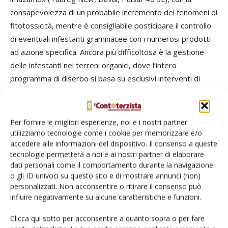
consapevolezza di un probabile incremento dei fenomeni di
fitotossicità, mentre è consigliabile posticipare il controllo
di eventuali infestanti graminacee con i numerosi prodotti
ad azione specifica. Ancora più difficoltosa è la gestione
delle infestanti nei terreni organici, dove l’intero
programma di diserbo si basa su esclusivi interventi di
post-emergenza. Nei casi non rari di presenza di
Amaranthus
resistente, sono indispensabili trattamenti
precocissimi con bifenox o bentazone, completando
Per fornire le migliori esperienze, noi e i nostri partner
successivamente li controllo delle altre malerbe con
utilizziamo tecnologie come i cookie per memorizzare e/o
accedere alle informazioni del dispositivo. Il consenso a queste
applicazione di imazamox + tifensulfuron-metile (Harmony
tecnologie permetterà a noi e ai nostri partner di elaborare
50 SX) o con la miscela pronta di imazamox + bentazone
dati personali come il comportamento durante la navigazione
(Corum), sempre di possibile rafforzamento con dosi
o gli ID univoci su questo sito e di mostrare annunci (non)
ridotte del prodotto solfonilueico.
personalizzati. Non acconsentire o ritirare il consenso può
influire negativamente su alcune caratteristiche e funzioni.
Clicca qui sotto per acconsentire a quanto sopra o per fare