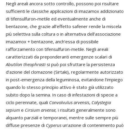
Negli areali ancora sotto controllo, possono poi risultare
sufficienti le classiche applicazioni di imazamox addizionato
di tifensulfuron-metile ed eventualmente anche di
bentazone, che grazie all’effetto safener rende la miscela
più selettiva sulla coltura o in alternativa dell’associazione
imazamox + bentazone, anch’essa di possibile
rafforzamento con tifensulfuron-metile. Negli areali
caratterizzati da preponderanti emergenze scalari di
Abutilon
theophrasti
si può poi sfruttare la persistenza
d’azione del clomazone (Sirtaki), regolarmente autorizzato
in post-emergenza della leguminosa, evitandone l’impiego
quando lo stesso principio attivo è stato già utilizzato
subito dopo la semina. In caso di infestazioni di specie a
ciclo perennate, quali
Convolvulus
arvensis
,
Calystegia
sepium
e
Cirsium
arvense,
i risultati generalmente sono
alquanto parziali e temporanei, mentre sulle sempre più
diffuse presenze di
Cyperus
un’azione di contenimento può