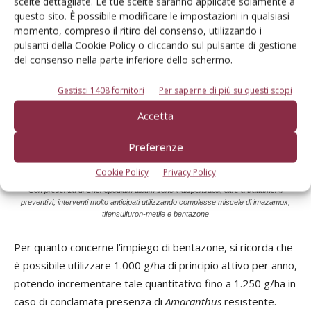
scelte dettagliate. Le tue scelte saranno applicate solamente a
questo sito. È possibile modificare le impostazioni in qualsiasi
momento, compreso il ritiro del consenso, utilizzando i
pulsanti della Cookie Policy o cliccando sul pulsante di gestione
del consenso nella parte inferiore dello schermo.
Gestisci 1408 fornitori
Per saperne di più su questi scopi
Accetta
Preferenze
Cookie Policy
Privacy Policy
Con presenza di Chenopodium album sono indispensabili, oltre a trattamenti
preventivi, interventi molto anticipati utilizzando complesse miscele di imazamox,
tifensulfuron-metile e bentazone
Per quanto concerne l’impiego di bentazone, si ricorda che
è possibile utilizzare 1.000 g/ha di principio attivo per anno,
potendo incrementare tale quantitativo fino a 1.250 g/ha in
caso di conclamata presenza di
Amaranthus
resistente.