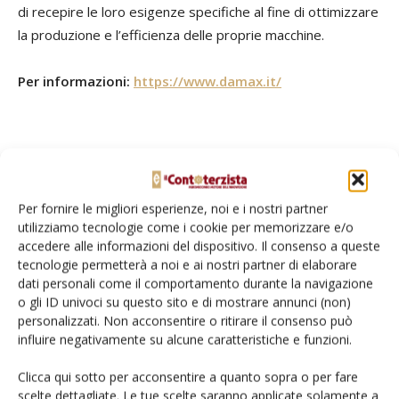
di recepire le loro esigenze specifiche al fine di ottimizzare
la produzione e l’efficienza delle proprie macchine.
Per informazioni:
https://www.damax.it/
TAG
Damax
fertirrigazione
irrigazione a goccia
manichette
stendimanichette
Per fornire le migliori esperienze, noi e i nostri partner
utilizziamo tecnologie come i cookie per memorizzare e/o
accedere alle informazioni del dispositivo. Il consenso a queste
tecnologie permetterà a noi e ai nostri partner di elaborare
dati personali come il comportamento durante la navigazione
o gli ID univoci su questo sito e di mostrare annunci (non)
Facebook
Twitter
personalizzati. Non acconsentire o ritirare il consenso può
influire negativamente su alcune caratteristiche e funzioni.
Clicca qui sotto per acconsentire a quanto sopra o per fare
scelte dettagliate. Le tue scelte saranno applicate solamente a