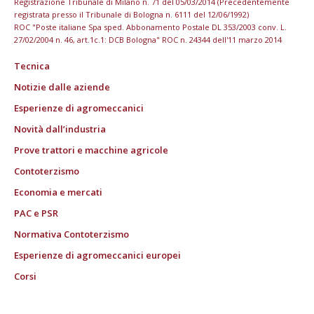
Registrazione Tribunale di Milano n. 71 del 05/03/2014 (Precedentemente
registrata presso il Tribunale di Bologna n. 6111 del 12/06/1992)
ROC "Poste italiane Spa sped. Abbonamento Postale DL 353/2003 conv. L.
27/02/2004 n. 46, art.1c.1: DCB Bologna" ROC n. 24344 dell'11 marzo 2014
Tecnica
Notizie dalle aziende
Esperienze di agromeccanici
Novità dall’industria
Prove trattori e macchine agricole
Contoterzismo
Economia e mercati
PAC e PSR
Normativa Contoterzismo
Esperienze di agromeccanici europei
Corsi