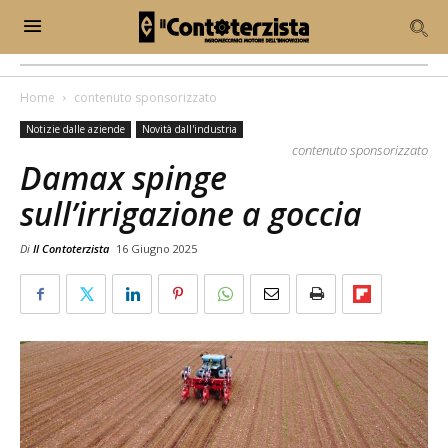
Home
contenuto sponsorizzato
Notizie dalle aziende
Novità dall'industria
contenuto sponsorizzato
Damax spinge
sull’irrigazione a goccia
Di
Il Contoterzista
16 Giugno 2025