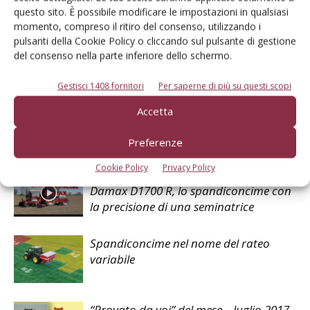
questo sito. È possibile modificare le impostazioni in qualsiasi
momento, compreso il ritiro del consenso, utilizzando i
pulsanti della Cookie Policy o cliccando sul pulsante di gestione
del consenso nella parte inferiore dello schermo.
Il Contoterzista
Gestisci 1408 fornitori
Per saperne di più su questi scopi
Accetta
Articoli correlati
Preferenze
Cookie Policy
Privacy Policy
contenuto sponsorizzato
Damax D1700 R, lo spandiconcime con
la precisione di una seminatrice
Spandiconcime nel nome del rateo
variabile
“Provato da voi” del mese – luglio 2017