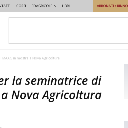
TATTI
CORSI
EDAGRICOLE
LIBRI
ABBONATI / RINN
di MAAG in mostra a Nova Agricoltura...
er la seminatrice di
a Nova Agricoltura