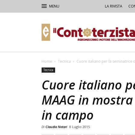
LA RIVISTA
CON
Il
Contoterzista
Home
Tecnica
Cuore italiano per la seminatrice 
Tecnica
Cuore italiano p
MAAG in mostra 
in campo
Di
Claudia Notari
8 Luglio 2015