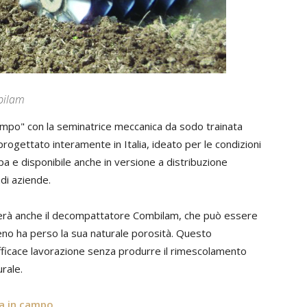
bilam
ampo" con la seminatrice meccanica da sodo trainata
rogettato interamente in Italia, ideato per le condizioni
pa e disponibile anche in versione a distribuzione
di aziende.
terà anche il decompattatore Combilam, che può essere
reno ha perso la sua naturale porosità. Questo
fficace lavorazione senza produrre il rimescolamento
urale.
ra in campo