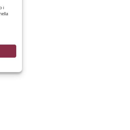
o i
nella