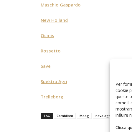
Maschio Gaspardo
New Holland
Ocmis
Rossetto
Save
Spektra Agri
Per forni
cookie p
queste t
Trelleborg
come il 
mostrare
influire
TAG
Combilam
Maag
nova agricoltura in c
Clicca q