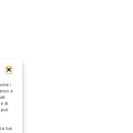
 come i
senso a
ali
e di
o può
 Le tue