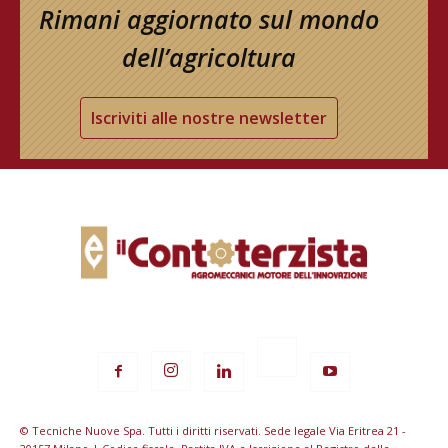
Rimani aggiornato sul mondo
dell’agricoltura
Iscriviti alle nostre newsletter
© Tecniche Nuove Spa. Tutti i diritti riservati. Sede legale Via Eritrea 21 -