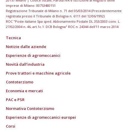
20157 Milano | Codice fiscale, Partita IVA e Iscrizione al Registro delle
imprese di Milano: 00753480151
Registrazione Tribunale di Milano n. 71 del 05/03/2014 (Precedentemente
registrata presso il Tribunale di Bologna n. 6111 del 12/06/1992)
ROC "Poste italiane Spa sped. Abbonamento Postale DL 353/2003 conv. L.
27/02/2004 n. 46, art.1c.1: DCB Bologna" ROC n. 24344 dell'11 marzo 2014
Tecnica
Notizie dalle aziende
Esperienze di agromeccanici
Novità dall’industria
Prove trattori e macchine agricole
Contoterzismo
Economia e mercati
PAC e PSR
Normativa Contoterzismo
Esperienze di agromeccanici europei
Corsi