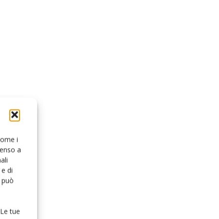
 come i
senso a
ali
e di
o può
 Le tue