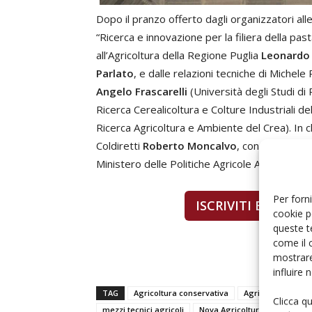
Dopo il pranzo offerto dagli organizzatori alle
“Ricerca e innovazione per la filiera della past
all’Agricoltura della Regione Puglia
Leonardo 
Parlato
, e dalle relazioni tecniche di Michele
Angelo Frascarelli
(Università degli Studi di
Ricerca Cerealicoltura e Colture Industriali de
Ricerca Agricoltura e Ambiente del Crea). In c
Coldiretti
Roberto Moncalvo
, con le conclusi
Ministero delle Politiche Agricole Alimentari e
Per forni
ISCRIVITI E PART
cookie p
queste t
come il 
mostrare
influire
TAG
Agricoltura conservativa
Agricoltura di pre
Clicca q
mezzi tecnici agricoli
Nova Agricoltura Foggia