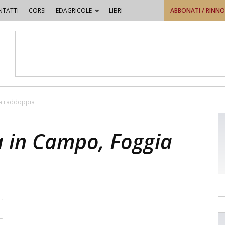
TATTI
CORSI
EDAGRICOLE
LIBRI
ABBONATI / RINN
ia raddoppia
a in Campo, Foggia