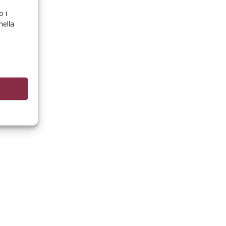
o i
nella