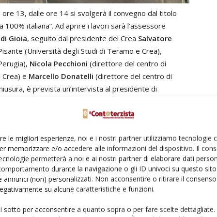
 ore 13, dalle ore 14 si svolgerà il convegno dal titolo
a 100% italiana”. Ad aprire i lavori sarà l’assessore
di Gioia
, seguito dal presidente del Crea
Salvatore
 Pisante (Università degli Studi di Teramo e Crea),
 Perugia),
Nicola Pecchioni
(direttore del centro di
l Crea) e
Marcello Donatelli
(direttore del centro di
hiusura, è prevista un’intervista al presidente di
oni a cura di
Alessandra Pesce
, sottosegretario al
 Forestali.
re le migliori esperienze, noi e i nostri partner utilizziamo tecnologie
ECIPA ALL’EVENTO IN CAMPO
er memorizzare e/o accedere alle informazioni del dispositivo. Il con
ecnologie permetterà a noi e ai nostri partner di elaborare dati person
comportamento durante la navigazione o gli ID univoci su questo sito 
 annunci (non) personalizzati. Non acconsentire o ritirare il consens
 negativamente su alcune caratteristiche e funzioni.
cisione
Crea
Crea-CI
Edagricole
filiera pasta
ui sotto per acconsentire a quanto sopra o per fare scelte dettagliate.
nova agricoltura in campo
orticoltura
Prova in campo