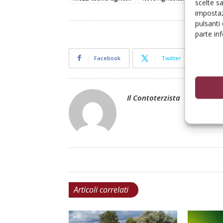
scelte s
impostaz
pulsanti
parte in
Facebook
Twitter
Il Contoterzista
Articoli correlati