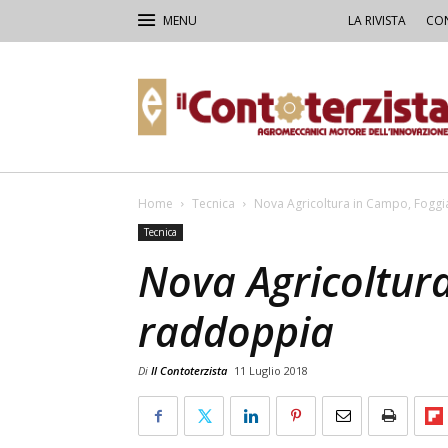
LA RIVISTA
CON
Il
Contoterzista
Home
Tecnica
Nova Agricoltura in Campo, Fogg
Tecnica
Nova Agricoltur
raddoppia
Di
Il Contoterzista
11 Luglio 2018