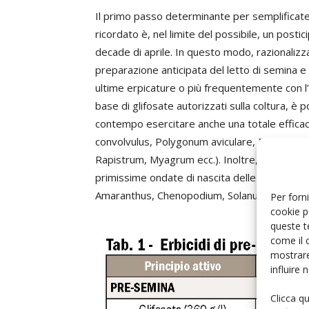
Il primo passo determinante per semplificate 
ricordato è, nel limite del possibile, un post
decade di aprile. In questo modo, razionalizz
preparazione anticipata del letto di semina e 
ultime erpicature o più frequentemente con l’e
base di glifosate autorizzati sulla coltura, è 
contempo esercitare anche una totale efficacia
convolvulus, Polygonum aviculare, Polygonum pe
Rapistrum, Myagrum ecc.). Inoltre, con favor
primissime ondate di nascita delle classiche sp
Amaranthus, Chenopodium, Solanum ecc..
Per forni
cookie p
queste t
come il 
mostrare
influire
Clicca q