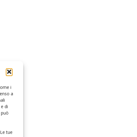
 come i
senso a
ali
e di
o può
 Le tue