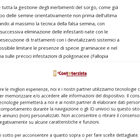
tutta la gestione degli inerbimenti del sorgo, come già
icipo delle semine orientativamente non prima dell’ultima
ando al massimo la tecnica della falsa semina, con
successiva eliminazione delle infestanti nate con le
secuzione di trattamenti con i devitalizzanti sistemici a
possibile limitare le presenze di specie graminacee e nel
 sulle precoci infestazioni di poligonacee (Fallopia
rsicaria e lapathifolium), crucifere (Sinapis,
evole andamento stagionale, si azzerano anche le
ecie dicotiledoni a nascita più tardiva, quali
re le migliori esperienze, noi e i nostri partner utilizziamo tecnologie
er memorizzare e/o accedere alle informazioni del dispositivo. Il con
ecnologie permetterà a noi e ai nostri partner di elaborare dati person
comportamento durante la navigazione o gli ID univoci su questo sito 
 annunci (non) personalizzati. Non acconsentire o ritirare il consens
 negativamente su alcune caratteristiche e funzioni.
ui sotto per acconsentire a quanto sopra o per fare scelte dettagliate.