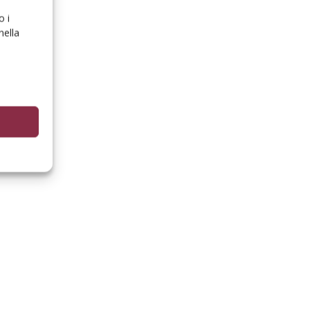
o i
nella