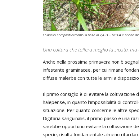
I classici composti ormonici a base di 2,4-D + MCPA e anche di
Una coltura che tollera meglio la siccità, m
Anche nella prossima primavera non è segnalat
infestante graminacee, per cui rimane fonda
diffuse malerbe con tutte le armi a disposizi
Il primo consiglio è di evitare la coltivazion
halepense, in quanto l’impossibilità di cont
situazione. Per quanto concerne le altre specie
Digitaria sanguinalis, il primo passo è una ra
sarebbe opportuno evitare la coltivazione de
specie, risulta fondamentale almeno ritardare 