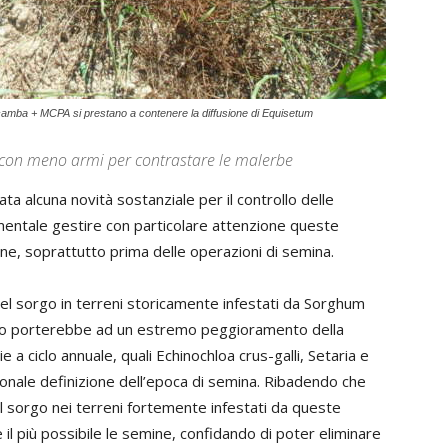
camba + MCPA si prestano a contenere la diffusione di Equisetum
a con meno armi per contrastare le malerbe
a alcuna novità sostanziale per il controllo delle
mentale gestire con particolare attenzione queste
one, soprattutto prima delle operazioni di semina.
e del sorgo in terreni storicamente infestati da Sorghum
rollo porterebbe ad un estremo peggioramento della
 a ciclo annuale, quali Echinochloa crus-galli, Setaria e
zionale definizione dell’epoca di semina. Ribadendo che
l sorgo nei terreni fortemente infestati da queste
il più possibile le semine, confidando di poter eliminare