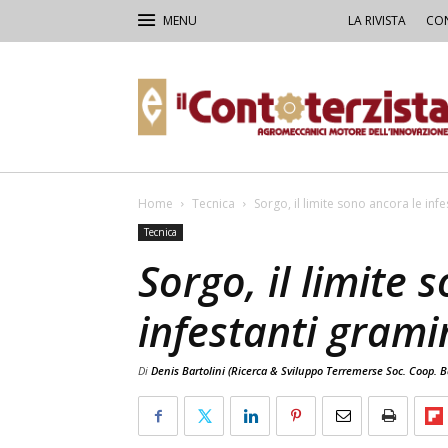
LA RIVISTA
CON
Il
Contoterzista
Home
Tecnica
Sorgo, il limite sono ancora le inf
Tecnica
Sorgo, il limite 
infestanti gram
Di
Denis Bartolini (Ricerca & Sviluppo Terremerse Soc. Coop. B