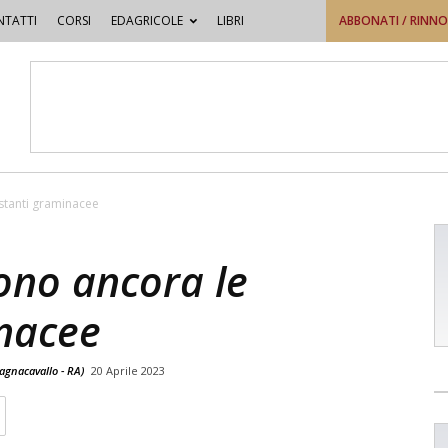
TATTI
CORSI
EDAGRICOLE
LIBRI
ABBONATI / RINN
estanti graminacee
sono ancora le
inacee
agnacavallo - RA)
20 Aprile 2023