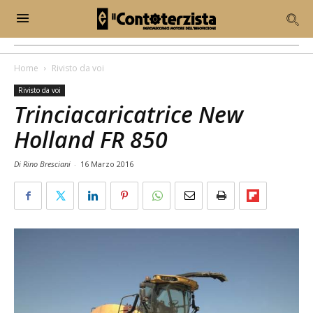
Home
Rivisto da voi
Rivisto da voi
Trinciacaricatrice New
Holland FR 850
Di Rino Bresciani
-
16 Marzo 2016