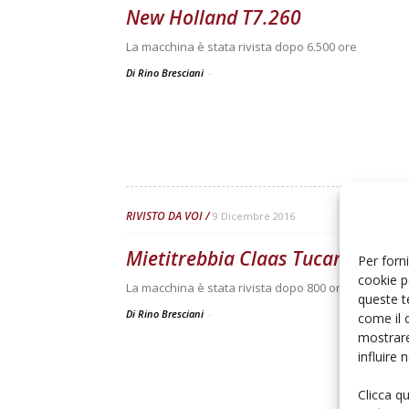
New Holland T7.260
La macchina è stata rivista dopo 6.500 ore
Di Rino Bresciani
-
RIVISTO DA VOI
9 Dicembre 2016
Mietitrebbia Claas Tucano 570
Per forni
cookie p
La macchina è stata rivista dopo 800 ore
queste t
Di Rino Bresciani
-
come il 
mostrare
influire
Clicca q