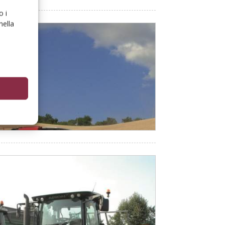
o i
nella