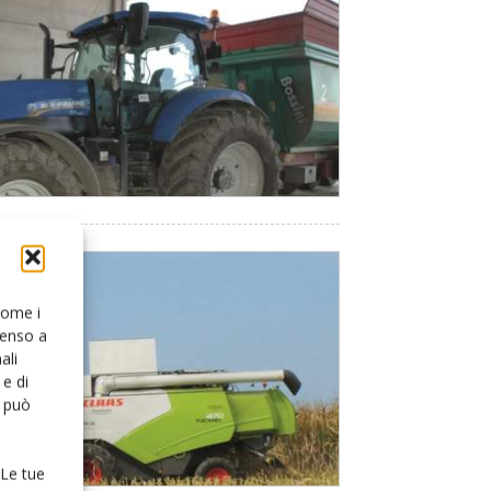
 come i
senso a
ali
e di
o può
 Le tue