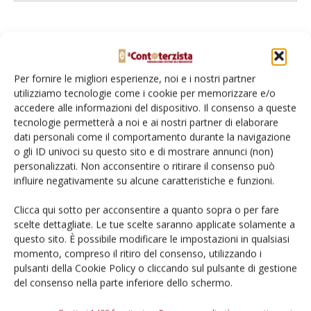
L'Esperto risponde
I consigli di Terra e Vita agli agricoltori
Per fornire le migliori esperienze, noi e i nostri partner
utilizziamo tecnologie come i cookie per memorizzare e/o
Cerca adesso
accedere alle informazioni del dispositivo. Il consenso a queste
tecnologie permetterà a noi e ai nostri partner di elaborare
dati personali come il comportamento durante la navigazione
o gli ID univoci su questo sito e di mostrare annunci (non)
personalizzati. Non acconsentire o ritirare il consenso può
influire negativamente su alcune caratteristiche e funzioni.
Clicca qui sotto per acconsentire a quanto sopra o per fare
scelte dettagliate. Le tue scelte saranno applicate solamente a
questo sito. È possibile modificare le impostazioni in qualsiasi
momento, compreso il ritiro del consenso, utilizzando i
Dalla stessa categoria
pulsanti della Cookie Policy o cliccando sul pulsante di gestione
del consenso nella parte inferiore dello schermo.
PROVATO DAGLI AGROMECCANICI
25 Maggio 2026