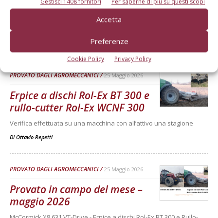
Gestisci 1408 fornitori
Per saperne di più su questi scopi
McCormick X8.631 VT-Drive
Accetta
Verifica effettuata su una macchina con all’attivo 300 ore
Preferenze
Di Ottavio Repetti
-
Cookie Policy
Privacy Policy
PROVATO DAGLI AGROMECCANICI
25 Maggio 2026
Erpice a dischi Rol-Ex BT 300 e
rullo-cutter Rol-Ex WCNF 300
Verifica effettuata su una macchina con all’attivo una stagione
Di Ottavio Repetti
-
PROVATO DAGLI AGROMECCANICI
25 Maggio 2026
Provato in campo del mese –
maggio 2026
McCormick X8.631 VT-Drive - Erpice a dischi Rol-Ex BT 300 e Rullo-