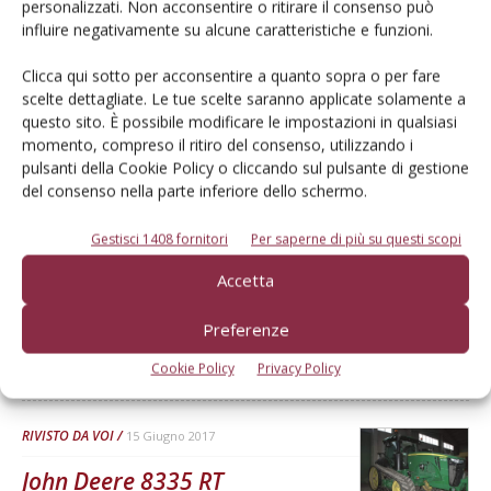
Dalla stessa categoria
personalizzati. Non acconsentire o ritirare il consenso può
influire negativamente su alcune caratteristiche e funzioni.
RIVISTO DA VOI
22 Settembre 2017
Clicca qui sotto per acconsentire a quanto sopra o per fare
scelte dettagliate. Le tue scelte saranno applicate solamente a
Massey Ferguson 6613 Dyna-6
questo sito. È possibile modificare le impostazioni in qualsiasi
momento, compreso il ritiro del consenso, utilizzando i
La macchina è stata rivista dopo 2.000 ore
pulsanti della Cookie Policy o cliccando sul pulsante di gestione
Di Rino Bresciani
-
del consenso nella parte inferiore dello schermo.
Gestisci 1408 fornitori
Per saperne di più su questi scopi
RIVISTO DA VOI
21 Settembre 2017
Accetta
Case IH Farmall 75C
Preferenze
La macchina è stata rivista dopo 1.000 ore
Di Rino Bresciani
-
Cookie Policy
Privacy Policy
RIVISTO DA VOI
15 Giugno 2017
John Deere 8335 RT