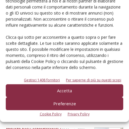
tecnologie permetterà a noi e ai nostri partner di elaborare
dati personali come il comportamento durante la navigazione
Dalla stessa categoria
o gli ID univoci su questo sito e di mostrare annunci (non)
personalizzati. Non acconsentire o ritirare il consenso può
influire negativamente su alcune caratteristiche e funzioni.
PROVATO DAGLI AGROMECCANICI
25 Maggio 2026
McCormick X8.631 VT-Drive
Clicca qui sotto per acconsentire a quanto sopra o per fare
scelte dettagliate. Le tue scelte saranno applicate solamente a
Verifica effettuata su una macchina con all’attivo 300 ore
questo sito. È possibile modificare le impostazioni in qualsiasi
momento, compreso il ritiro del consenso, utilizzando i
Di Ottavio Repetti
-
pulsanti della Cookie Policy o cliccando sul pulsante di gestione
del consenso nella parte inferiore dello schermo.
PROVATO DAGLI AGROMECCANICI
25 Maggio 2026
Gestisci 1408 fornitori
Per saperne di più su questi scopi
Erpice a dischi Rol-Ex BT 300 e
Accetta
rullo-cutter Rol-Ex WCNF 300
Verifica effettuata su una macchina con all’attivo una stagione
Preferenze
Di Ottavio Repetti
-
Cookie Policy
Privacy Policy