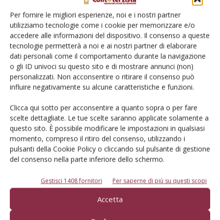
Per fornire le migliori esperienze, noi e i nostri partner
utilizziamo tecnologie come i cookie per memorizzare e/o
accedere alle informazioni del dispositivo. Il consenso a queste
tecnologie permetterà a noi e ai nostri partner di elaborare
Combinata Alpego AS-Pro
dati personali come il comportamento durante la navigazione
Di
Ottavio Repetti
15 Giugno 2022
o gli ID univoci su questo sito e di mostrare annunci (non)
personalizzati. Non acconsentire o ritirare il consenso può
influire negativamente su alcune caratteristiche e funzioni.
Clicca qui sotto per acconsentire a quanto sopra o per fare
scelte dettagliate. Le tue scelte saranno applicate solamente a
questo sito. È possibile modificare le impostazioni in qualsiasi
momento, compreso il ritiro del consenso, utilizzando i
pulsanti della Cookie Policy o cliccando sul pulsante di gestione
del consenso nella parte inferiore dello schermo.
Gestisci 1408 fornitori
Per saperne di più su questi scopi
Kubota M7173 Premium Kvt
Accetta
Di
Francesco Bartolozzi
16 Maggio 2022