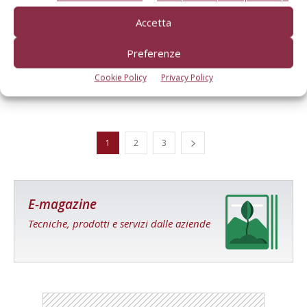
Accetta
Massey Ferguson Agrispace, il cliente è
Preferenze
servito
Cookie Policy
Privacy Policy
Di
Il Contoterzista
24 Gennaio 2025
1
2
3
E-magazine
Tecniche, prodotti e servizi dalle aziende