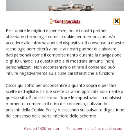
Per fornire le migliori esperienze, noi e i nostri partner
utilizziamo tecnologie come i cookie per memorizzare e/o
accedere alle informazioni del dispositivo. Il consenso a queste
tecnologie permetterà a noi e ai nostri partner di elaborare
dati personali come il comportamento durante la navigazione
Massey Ferguson 8S Dyna E-Power
o gli ID univoci su questo sito e di mostrare annunci (non)
completa la Morocco Desert Challenge
personalizzati. Non acconsentire o ritirare il consenso può
influire negativamente su alcune caratteristiche e funzioni.
Di
Il Contoterzista
23 Aprile 2025
Clicca qui sotto per acconsentire a quanto sopra o per fare
scelte dettagliate. Le tue scelte saranno applicate solamente a
questo sito. È possibile modificare le impostazioni in qualsiasi
momento, compreso il ritiro del consenso, utilizzando i
pulsanti della Cookie Policy o cliccando sul pulsante di gestione
del consenso nella parte inferiore dello schermo.
Gestisci 1408 fornitori
Per saperne di più su questi scopi