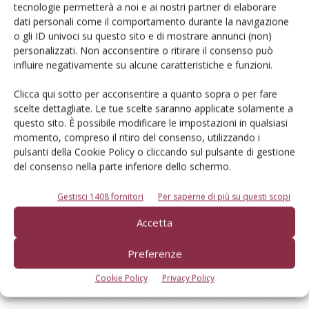
tecnologie permetterà a noi e ai nostri partner di elaborare
dati personali come il comportamento durante la navigazione
Dalla stessa categoria
o gli ID univoci su questo sito e di mostrare annunci (non)
personalizzati. Non acconsentire o ritirare il consenso può
influire negativamente su alcune caratteristiche e funzioni.
PROVATO DAGLI AGROMECCANICI
25 Maggio 2026
Clicca qui sotto per acconsentire a quanto sopra o per fare
McCormick X8.631 VT-Drive
scelte dettagliate. Le tue scelte saranno applicate solamente a
Verifica effettuata su una macchina con all’attivo 300 ore
questo sito. È possibile modificare le impostazioni in qualsiasi
momento, compreso il ritiro del consenso, utilizzando i
Di Ottavio Repetti
-
pulsanti della Cookie Policy o cliccando sul pulsante di gestione
del consenso nella parte inferiore dello schermo.
PROVATO DAGLI AGROMECCANICI
25 Maggio 2026
Gestisci 1408 fornitori
Per saperne di più su questi scopi
Erpice a dischi Rol-Ex BT 300 e
Accetta
rullo-cutter Rol-Ex WCNF 300
Preferenze
Verifica effettuata su una macchina con all’attivo una stagione
Di Ottavio Repetti
-
Cookie Policy
Privacy Policy