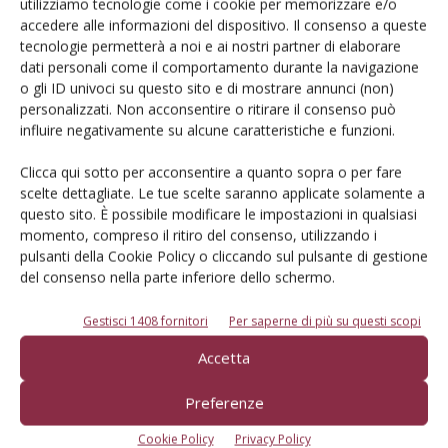
utilizziamo tecnologie come i cookie per memorizzare e/o
accedere alle informazioni del dispositivo. Il consenso a queste
L'Esperto risponde
tecnologie permetterà a noi e ai nostri partner di elaborare
I consigli di Terra e Vita agli agricoltori
dati personali come il comportamento durante la navigazione
o gli ID univoci su questo sito e di mostrare annunci (non)
Cerca adesso
personalizzati. Non acconsentire o ritirare il consenso può
influire negativamente su alcune caratteristiche e funzioni.
Clicca qui sotto per acconsentire a quanto sopra o per fare
scelte dettagliate. Le tue scelte saranno applicate solamente a
questo sito. È possibile modificare le impostazioni in qualsiasi
momento, compreso il ritiro del consenso, utilizzando i
pulsanti della Cookie Policy o cliccando sul pulsante di gestione
del consenso nella parte inferiore dello schermo.
Gestisci 1408 fornitori
Per saperne di più su questi scopi
Accetta
Rimani aggiornato sul mondo
Preferenze
dell’agricoltura
Cookie Policy
Privacy Policy