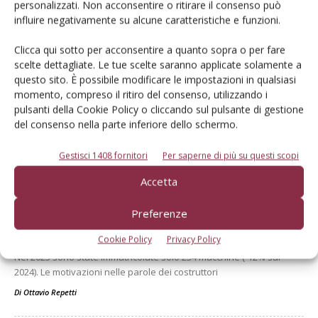
personalizzati. Non acconsentire o ritirare il consenso può
influire negativamente su alcune caratteristiche e funzioni.
Clicca qui sotto per acconsentire a quanto sopra o per fare
scelte dettagliate. Le tue scelte saranno applicate solamente a
questo sito. È possibile modificare le impostazioni in qualsiasi
momento, compreso il ritiro del consenso, utilizzando i
pulsanti della Cookie Policy o cliccando sul pulsante di gestione
del consenso nella parte inferiore dello schermo.
Dalla stessa categoria
Gestisci 1408 fornitori
Per saperne di più su questi scopi
Accetta
ECONOMIA E MERCATI
23 Febbraio 2026
Mietitrebbie, vendite al
Preferenze
minimo storico
Cookie Policy
Privacy Policy
Nel 2025 sono state immatricolate solo 234 macchine (-12% sul
2024). Le motivazioni nelle parole dei costruttori
Di
Ottavio Repetti