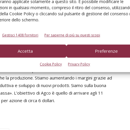
aranno applicate solamente a questo sito. È possibile modificare le
ioni in qualsiasi momento, compreso il ritiro del consenso, utilizzand
la corporation americana hanno raggiunto quota 3
 della Cookie Policy o cliccando sul pulsante di gestione del consenso 
il 13,3% in più sul pari data 2012. L’utile netto è stato di
feriore dello schermo.
tale dei primi sei mesi ha raggiunto i 5,5 miliardi di
mentre l’utile netto per azione ha realizzato 3,34 $ (contro
Gestisci 1408 fornitori
Per saperne di più su questi scopi
umentate in tutte le aree geografiche, con tassi più
ifico (+18%); Eame e Nord America sono cresciute
Accetta
Preferenze
e performance di Agco nel secondo trimestre – ha
e amministratore delegato di Agco – ha generato
Cookie Policy
Privacy Policy
 10%. La domanda positiva dei mercati del Nord e Sud
che la produzione. Stiamo aumentando i margini grazie ad
oduttiva e sviluppo di nuovi prodotti. Siamo sulla buona
assa». L’obiettivo di Agco è quello di arrivare agli 11
per azione di circa 6 dollari.