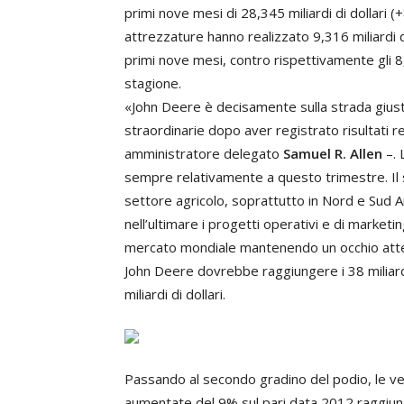
primi nove mesi di 28,345 miliardi di dollari 
attrezzature hanno realizzato 9,316 miliardi di
primi nove mesi, contro rispettivamente gli 8,
stagione.
«John Deere è decisamente sulla strada giusta
straordinarie dopo aver registrato risultati r
amministratore delegato
Samuel R. Allen
–. 
sempre relativamente a questo trimestre. Il 
settore agricolo, soprattutto in Nord e Sud A
nell’ultimare i progetti operativi e di marke
mercato mondiale mantenendo un occhio attento
John Deere dovrebbe raggiungere i 38 miliardi 
miliardi di dollari.
Passando al secondo gradino del podio, le ve
aumentate del 9% sul pari data 2012 raggiungen