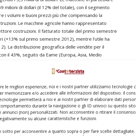
milioni di dollari (il 12% del totale), con il segmento
re i volumi e buoni prezzi più che compensando la
struzioni. Le macchine agricole hanno rappresentato
ettore costruzioni. Il fatturato totale del primo semestre
lari (+13% sul primo semestre 2012), mentre l’utile ha
12). La distribuzione geografica delle vendite per il
 con il 43%, seguito da Eame (Europa, Asia, Medio
 e Asia Pacifico (8%). L’utile netto è stato di 473 milioni
2012), grazie alla solidità delle condizioni del mercato nel
ce industriale soddisfacente e ai risultati migliori sul
minato nel trimestre un utile per azione pari a 1,93
re le migliori esperienze, noi e i nostri partner utilizziamo tecnologie
er memorizzare e/o accedere alle informazioni del dispositivo. Il con
ollari del pari data 2012. Secondo Cnh il mercato mondiale
ecnologie permetterà a noi e ai nostri partner di elaborare dati person
 chiudersi con un +5% sul 2012, mentre quello delle
comportamento durante la navigazione o gli ID univoci su questo sito 
 stabile o calare fino a un 5% in meno. Il fatturato Cnh
 annunci (non) personalizzati. Non acconsentire o ritirare il consens
ivo stimato tra l’8,5 e il 9%.
 negativamente su alcune caratteristiche e funzioni.
ui sotto per acconsentire a quanto sopra o per fare scelte dettagliate.