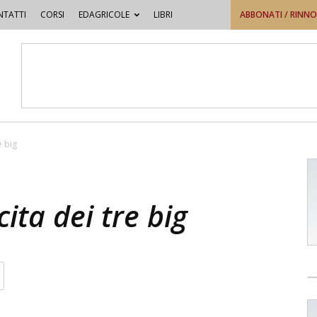
TATTI
CORSI
EDAGRICOLE
LIBRI
ABBONATI / RINN
e big
ita dei tre big