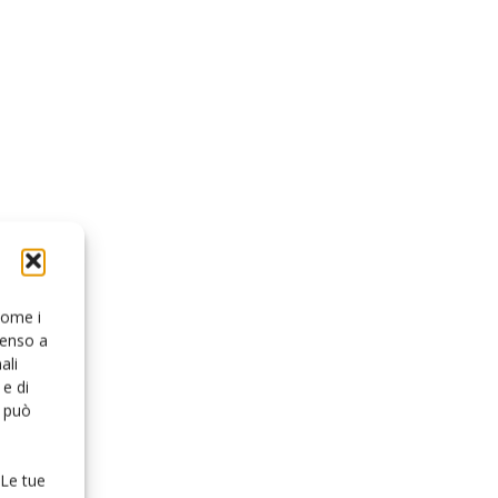
 come i
senso a
ali
e di
o può
 Le tue