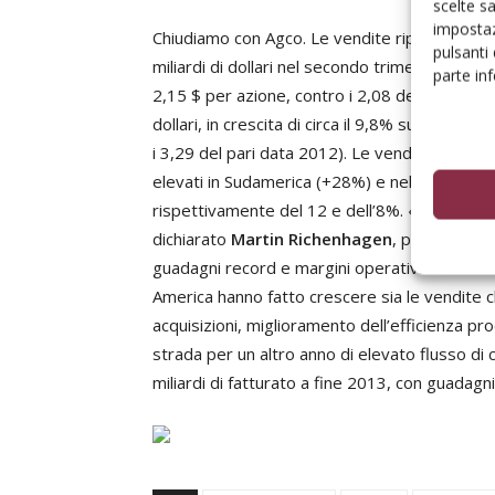
scelte s
impostaz
Chiudiamo con Agco. Le vendite riportate dal
pulsanti
miliardi di dollari nel secondo trimestre, circa 
parte in
2,15 $ per azione, contro i 2,08 del 2012. Il to
dollari, in crescita di circa il 9,8% sul 2012, 
i 3,29 del pari data 2012). Le vendite sono a
elevati in Sudamerica (+28%) e nell’Asia Pac
rispettivamente del 12 e dell’8%. «La grand
dichiarato
Martin Richenhagen
, presidente 
guadagni record e margini operativi oltre il
America hanno fatto crescere sia le vendite 
acquisizioni, miglioramento dell’efficienza pr
strada per un altro anno di elevato flusso di c
miliardi di fatturato a fine 2013, con guadagni 