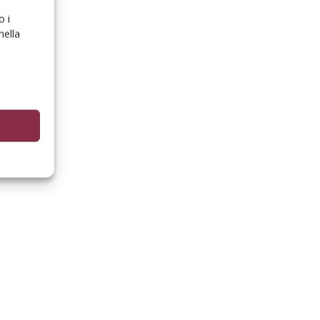
o i
nella