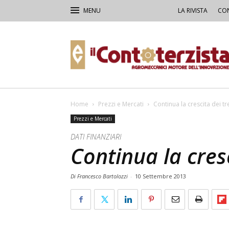
LA RIVISTA
CON
Il
Contoterzista
Home
Prezzi e Mercati
Continua la crescita dei tr
Prezzi e Mercati
DATI FINANZIARI
Continua la cresc
Di Francesco Bartolozzi
-
10 Settembre 2013