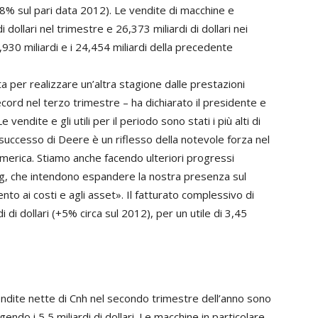
(+8% sul pari data 2012). Le vendite di macchine e
 dollari nel trimestre e 26,373 miliardi di dollari nei
930 miliardi e i 24,454 miliardi della precedente
 per realizzare un’altra stagione dalle prestazioni
ecord nel terzo trimestre – ha dichiarato il presidente e
Le vendite e gli utili per il periodo sono stati i più alti di
successo di Deere è un riflesso della notevole forza nel
merica. Stiamo anche facendo ulteriori progressi
ting, che intendono espandere la nostra presenza sul
 ai costi e agli asset». Il fatturato complessivo di
di dollari (+5% circa sul 2012), per un utile di 3,45
ndite nette di Cnh nel secondo trimestre dell’anno sono
do i 5,5 miliardi di dollari. Le macchine in particolare