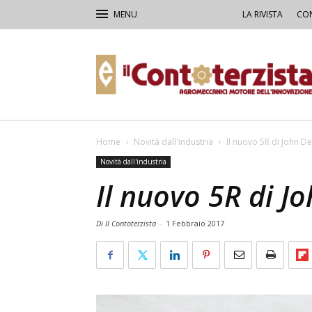
LA RIVISTA
CON
Il
Contoterzista
Home
Novità dall'industria
Il nuovo 5R di John De
Novità dall'industria
Il nuovo 5R di J
Di Il Contoterzista
-
1 Febbraio 2017