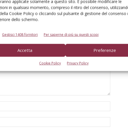
aranno applicate solamente a questo sito. È possibile modificare le
Italia e in Europa
partnership strategica in Italia
ioni in qualsiasi momento, compreso il ritiro del consenso, utilizzand
 della Cookie Policy o cliccando sul pulsante di gestione del consenso 
feriore dello schermo.
Gestisci 1408 fornitori
Per saperne di più su questi scopi
Accetta
Preferenze
Cookie Policy
Privacy Policy