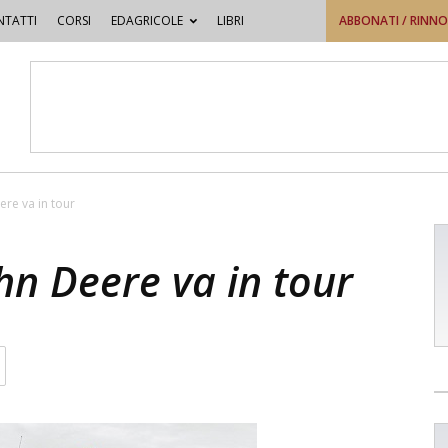
TATTI
CORSI
EDAGRICOLE
LIBRI
ABBONATI / RINN
ere va in tour
ohn Deere va in tour