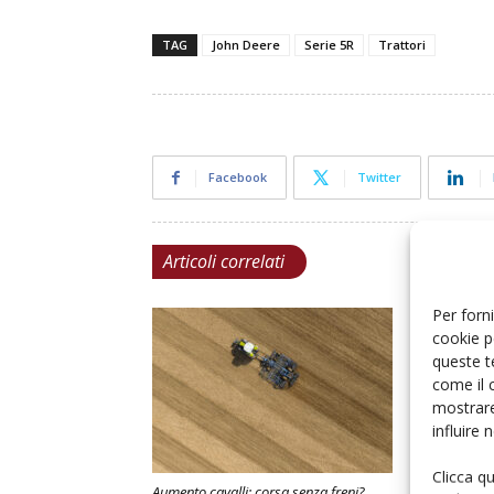
TAG
John Deere
Serie 5R
Trattori
Facebook
Twitter
Articoli correlati
Per forni
cookie p
queste t
come il 
mostrare
influire
Clicca q
Aumento cavalli: corsa senza freni?
Immatricolaz