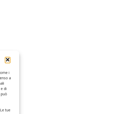
 come i
senso a
ali
e di
o può
 Le tue