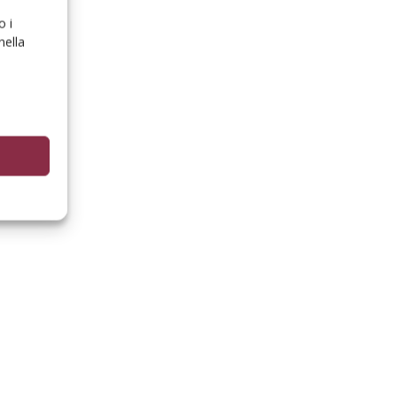
o i
nella