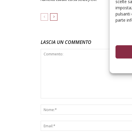
scelte s
ottimismo in 
impostaz
pulsanti
parte in
LASCIA UN COMMENTO