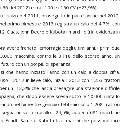
 i 56 del 2012) e tra i 100 e i 150 CV (+23,9%).
te rialzo del 2011, proseguito in parte anche nel 2012,
e nel primo bimestre 2013 registra un calo del 4,7%, con
012. Claas, John Deere e Kubota i marchi più in evidenza in
ra avere frenato l'emorragia degli ultimi anni. I primi due
 3.000 macchine, contro le 3.118 dello scorso anno, un
 futuro con un po' più di speranza.
 che hanno iniziato l'anno con un calo a doppia cifra.
o il 2012 in lieve calo, inizia il 2013 con 1.353 trattori
 per un -13,3% che lascia presagire una stagione difficile
 Spagna, che dopo essere scesa sotto le 10.000 unità lo
strando nel bimestre gennaio-febbraio solo 1.208 trattori
che segna un vero tracollo: -24,5%, appena 681 macchine
olo Fendt, Same e Kubota tra i marchi che possono fare