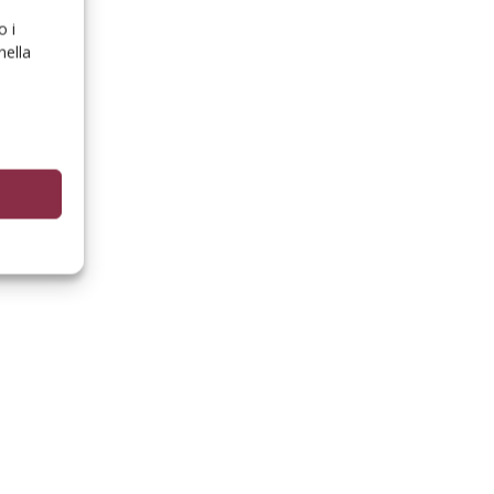
o i
nella