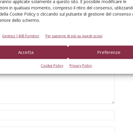
aranno applicate solamente a questo sito. È possibile modificare le
icole, primo trimestre
Nuove sinergie per affrontare le
ioni in qualsiasi momento, compreso il ritiro del consenso, utilizzand
ita
crescenti complessità dei mercati
 della Cookie Policy o cliccando sul pulsante di gestione del consenso 
feriore dello schermo.
Gestisci 1408 fornitori
Per saperne di più su questi scopi
Accetta
Preferenze
Cookie Policy
Privacy Policy