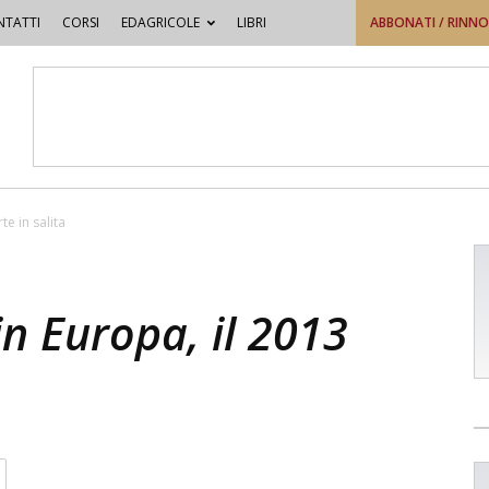
TATTI
CORSI
EDAGRICOLE
LIBRI
ABBONATI / RINN
te in salita
in Europa, il 2013