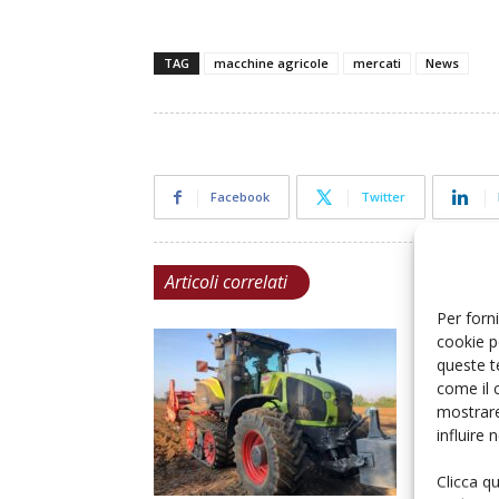
TAG
macchine agricole
mercati
News
Facebook
Twitter
Articoli correlati
Per forni
cookie p
queste t
come il 
mostrare
influire
Clicca q