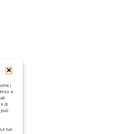
 come i
senso a
ali
e di
o può
 Le tue