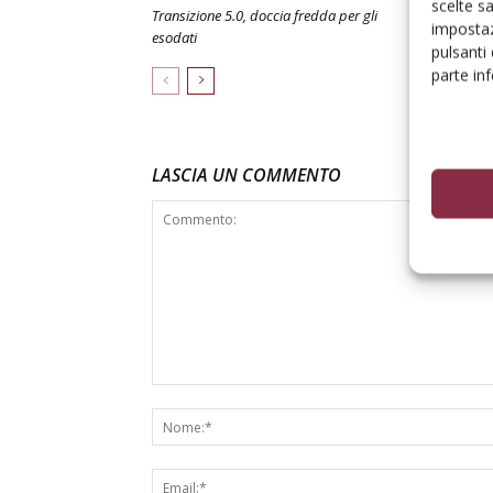
scelte s
Transizione 5.0, doccia fredda per gli
Macchine agr
impostaz
esodati
2026 in cresc
pulsanti
parte in
LASCIA UN COMMENTO