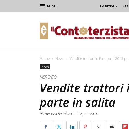
LA RIVISTA
CON
Il
Contoterzista
Home
News
Vendite trattori in Europa, il 2013 par
News
MERCATO
Vendite trattori 
parte in salita
Di Francesco Bartolozzi
-
10 Aprile 2013