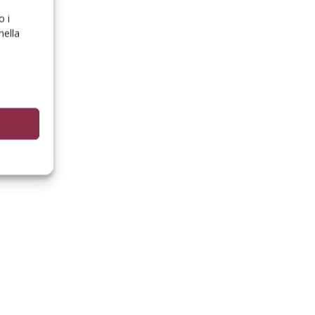
o i
nella