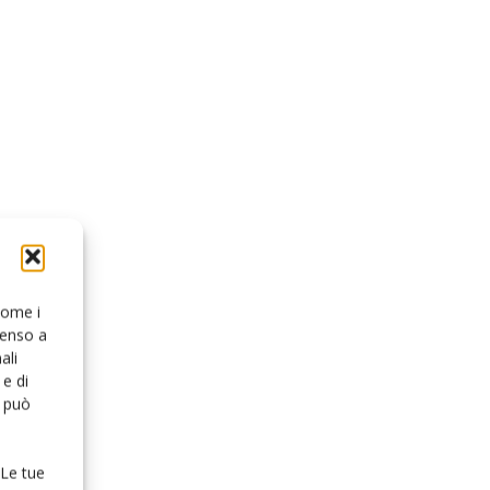
 come i
senso a
ali
e di
o può
 Le tue