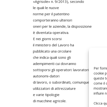
«Agrisole» n. 9/2013), secondo
le quali le nuove
norme per il patentino
comporteranno ulteriori
oneri per le aziende, la disposizione
è diventata operativa.
E nei giorni scorsi
il ministero del Lavoro ha
pubblicato una circolare
che indica quali sono gli
adempimenti cui dovranno
Per forni
sottoporsi gli operatori: lavoratori
cookie p
autonomi-datori
queste t
di lavoro, o subordinati, comunque
come il 
mostrare
utilizzatori di attrezzature
influire
e varie tipologie
di macchine agricole.
Clicca q