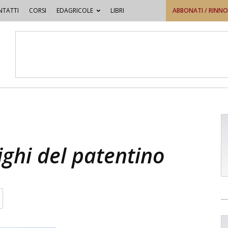
TATTI
CORSI
EDAGRICOLE
LIBRI
ABBONATI / RINN
lighi del patentino