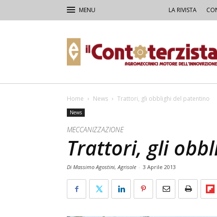
LA RIVISTA
CON
Il
Contoterzista
Home
News
Trattori, gli obblighi del patentino
News
MECCANIZZAZIONE
Trattori, gli obb
Di Massimo Agostini, Agrisole
-
3 Aprile 2013