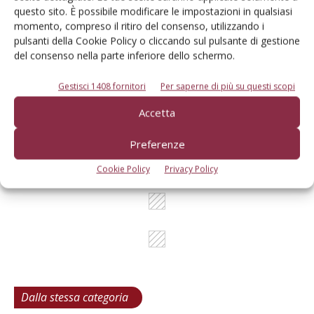
Cerca adesso
questo sito. È possibile modificare le impostazioni in qualsiasi
momento, compreso il ritiro del consenso, utilizzando i
pulsanti della Cookie Policy o cliccando sul pulsante di gestione
del consenso nella parte inferiore dello schermo.
L'Esperto risponde
Gestisci 1408 fornitori
Per saperne di più su questi scopi
I consigli di Terra e Vita agli agricoltori
Accetta
Cerca adesso
Preferenze
Cookie Policy
Privacy Policy
Dalla stessa categoria