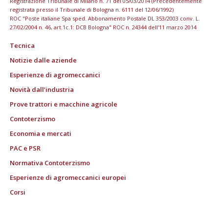
Registrazione Tribunale di Milano n. 71 del 05/03/2014 (Precedentemente
registrata presso il Tribunale di Bologna n. 6111 del 12/06/1992)
ROC "Poste italiane Spa sped. Abbonamento Postale DL 353/2003 conv. L.
27/02/2004 n. 46, art.1c.1: DCB Bologna" ROC n. 24344 dell'11 marzo 2014
Tecnica
Notizie dalle aziende
Esperienze di agromeccanici
Novità dall’industria
Prove trattori e macchine agricole
Contoterzismo
Economia e mercati
PAC e PSR
Normativa Contoterzismo
Esperienze di agromeccanici europei
Corsi