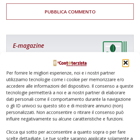
E-magazine
Tecniche, prodotti e servizi dalle aziende
Per fornire le migliori esperienze, noi e i nostri partner
utilizziamo tecnologie come i cookie per memorizzare e/o
accedere alle informazioni del dispositivo. Il consenso a queste
tecnologie permetterà a noi e ai nostri partner di elaborare
dati personali come il comportamento durante la navigazione
o gli ID univoci su questo sito e di mostrare annunci (non)
personalizzati. Non acconsentire o ritirare il consenso può
Catalogo Aziende e Prodotti
influire negativamente su alcune caratteristiche e funzioni.
Un modo semplice per cercare un'azienda o un
prodotto!
Clicca qui sotto per acconsentire a quanto sopra o per fare
scelte dettagliate. Le tue scelte saranno applicate solamente a