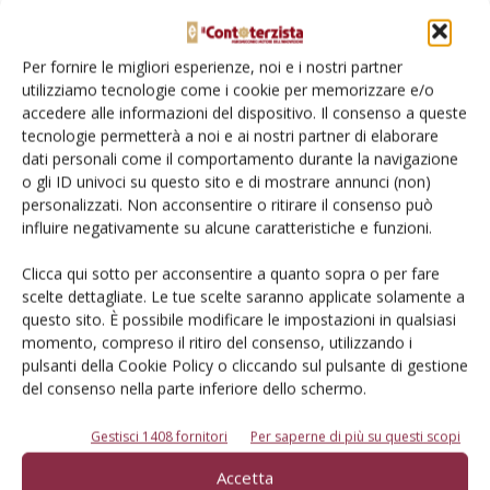
Per fornire le migliori esperienze, noi e i nostri partner
Salva il mio nome, email e sito web in questo browser per la
utilizziamo tecnologie come i cookie per memorizzare e/o
prossima volta che commento.
accedere alle informazioni del dispositivo. Il consenso a queste
tecnologie permetterà a noi e ai nostri partner di elaborare
dati personali come il comportamento durante la navigazione
o gli ID univoci su questo sito e di mostrare annunci (non)
personalizzati. Non acconsentire o ritirare il consenso può
influire negativamente su alcune caratteristiche e funzioni.
E-magazine
Clicca qui sotto per acconsentire a quanto sopra o per fare
scelte dettagliate. Le tue scelte saranno applicate solamente a
Tecniche, prodotti e servizi dalle aziende
questo sito. È possibile modificare le impostazioni in qualsiasi
momento, compreso il ritiro del consenso, utilizzando i
pulsanti della Cookie Policy o cliccando sul pulsante di gestione
del consenso nella parte inferiore dello schermo.
Gestisci 1408 fornitori
Per saperne di più su questi scopi
Accetta