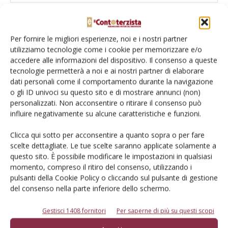
Per fornire le migliori esperienze, noi e i nostri partner
Salva il mio nome, email e sito web in questo browser per la
utilizziamo tecnologie come i cookie per memorizzare e/o
prossima volta che commento.
accedere alle informazioni del dispositivo. Il consenso a queste
tecnologie permetterà a noi e ai nostri partner di elaborare
dati personali come il comportamento durante la navigazione
o gli ID univoci su questo sito e di mostrare annunci (non)
personalizzati. Non acconsentire o ritirare il consenso può
influire negativamente su alcune caratteristiche e funzioni.
Clicca qui sotto per acconsentire a quanto sopra o per fare
E-magazine
scelte dettagliate. Le tue scelte saranno applicate solamente a
Tecniche, prodotti e servizi dalle aziende
questo sito. È possibile modificare le impostazioni in qualsiasi
momento, compreso il ritiro del consenso, utilizzando i
pulsanti della Cookie Policy o cliccando sul pulsante di gestione
del consenso nella parte inferiore dello schermo.
Gestisci 1408 fornitori
Per saperne di più su questi scopi