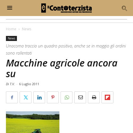
Home
News
News
Unacoma traccia un quadro positivo, anche se in maggio gli ordini
sono rallentati
Macchine agricole ancora
su
Di T.V.
-
6 Luglio 2011