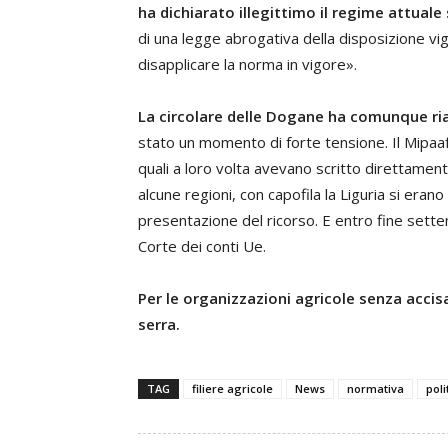
ha dichiarato illegittimo il regime attuale 
di una legge abrogativa della disposizione vi
disapplicare la norma in vigore».
La circolare delle Dogane ha comunque ria
stato un momento di forte tensione. Il Mipaaf in
quali a loro volta avevano scritto direttamente
alcune regioni, con capofila la Liguria si eran
presentazione del ricorso. E entro fine sette
Corte dei conti Ue.
Per le organizzazioni agricole senza accisa
serra.
TAG
filiere agricole
News
normativa
poli