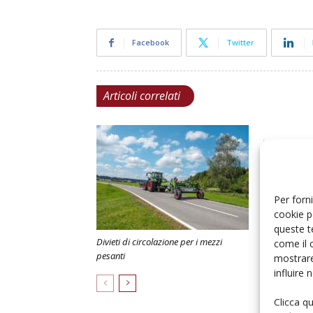
Facebook
Twitter
Articoli correlati
Per forni
cookie p
queste t
Divieti di circolazione per i mezzi
Depositi gas
come il 
pesanti
delle Dogan
mostrare
influire
Clicca q