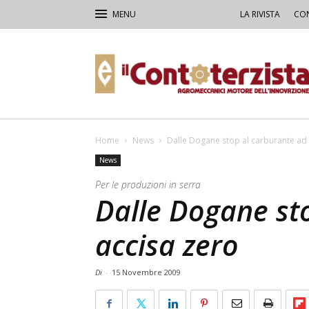
LA RIVISTA
CON
Il
Contoterzista
Home
News
Dalle Dogane stop al carburante ad 
News
Per le produzioni in serra
Dalle Dogane st
accisa zero
Di
-
15 Novembre 2009