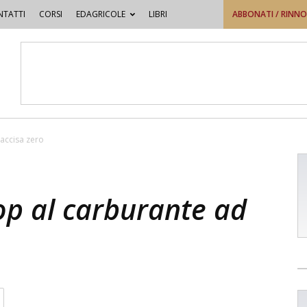
TATTI
CORSI
EDAGRICOLE
LIBRI
ABBONATI / RINN
accisa zero
op al carburante ad