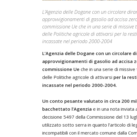
L’Agenzia delle Dogane con un circolare dira
approvvigionamenti di gasolio ad accisa zero a
commissione Ue che in una serie di missive t
delle Politiche agricole di attivarsi per la res
incassate nel periodo 2000-2004
L’Agenzia delle Dogane con un circolare d
approvvigionamenti di gasolio ad accisa ze
commissione Ue
che in una serie di missive
delle Politiche agricole di attivarsi
per la rest
incassate nel periodo 2000-2004.
Un conto pesante valutato in circa 200 mil
bacchettato l’Agenzia
e in una nota inviata 
decisione 5497 della Commissione del 13 lugli
utilizzato sotto serra in quanto l’articolo di le
incompatibili con il mercato comune dalla C