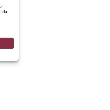
o i
nella