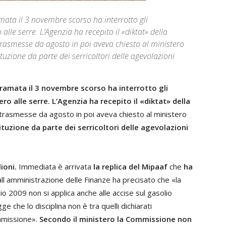
mata il 3 novembre scorso ha interrotto gli
lle serre. L’Agenzia ha recepito il «diktat» della
rasmesse da agosto in poi aveva chiesto al ministero
tituzione da parte dei serricoltori delle agevolazioni
iramata il 3 novembre scorso ha interrotto gli
ro alle serre.
L’Agenzia ha recepito il «diktat» della
 trasmesse da agosto in poi aveva chiesto al ministero
ituzione da parte dei serricoltori delle agevolazioni
ioni.
Immediata è arrivata
la replica del Mipaaf
che
ha
all amministrazione delle Finanze ha precisato che «la
o 2009 non si applica anche alle accise sul gasolio
gge che lo disciplina non è tra quelli dichiarati
ommissione».
Secondo il ministero la Commissione non