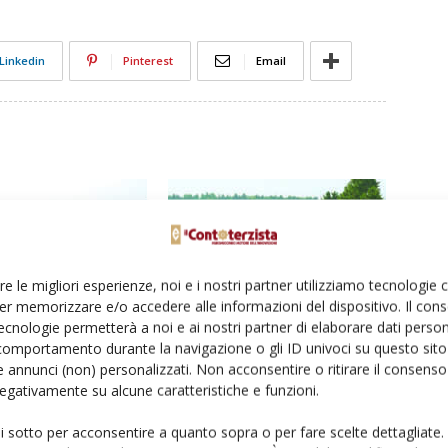
Linkedin
Pinterest
Email
re le migliori esperienze, noi e i nostri partner utilizziamo tecnologie
er memorizzare e/o accedere alle informazioni del dispositivo. Il con
ecnologie permetterà a noi e ai nostri partner di elaborare dati person
olio, arriva la conferma
Addio ai permessi per i giorni festivi
comportamento durante la navigazione o gli ID univoci su questo sito 
e
 annunci (non) personalizzati. Non acconsentire o ritirare il consens
 negativamente su alcune caratteristiche e funzioni.
ui sotto per acconsentire a quanto sopra o per fare scelte dettagliate.