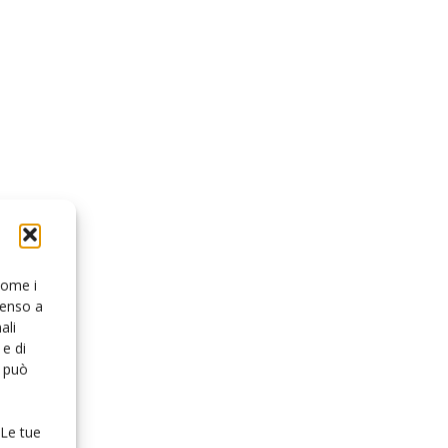
 come i
senso a
ali
e di
o può
 Le tue