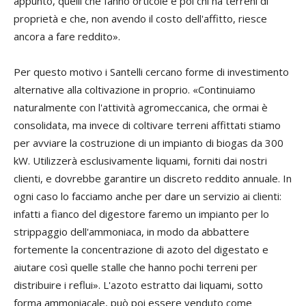
appunto, quelli che fanno orticole e poi chi ha terreni di
proprietà e che, non avendo il costo dell'affitto, riesce
ancora a fare reddito».
Per questo motivo i Santelli cercano forme di investimento
alternative alla coltivazione in proprio. «Continuiamo
naturalmente con l'attività agromeccanica, che ormai è
consolidata, ma invece di coltivare terreni affittati stiamo
per avviare la costruzione di un impianto di biogas da 300
kW. Utilizzerà esclusivamente liquami, forniti dai nostri
clienti, e dovrebbe garantire un discreto reddito annuale. In
ogni caso lo facciamo anche per dare un servizio ai clienti:
infatti a fianco del digestore faremo un impianto per lo
strippaggio dell'ammoniaca, in modo da abbattere
fortemente la concentrazione di azoto del digestato e
aiutare così quelle stalle che hanno pochi terreni per
distribuire i reflui». L'azoto estratto dai liquami, sotto
forma ammoniacale, può poi essere venduto come