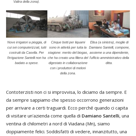
Valtra della zona).
Nove irrigatori a pioggia, di
Cinque botti per liquami
Elisa (a sinistra), moglie di
cui sei computerizzati, tutti
sono in attività per tutta la
Damiano Santelli, compone,
costruiti da Casella. Per
stagione: merito del biogas,
assieme a una dipendente,
l’irrigazione Santelli non ha
che ha creato una filiera del
l’ufficio amministrativo della
badato a spese.
digestato in collaborazione
ditta.
con i produttori di meloni
della zona.
Contoterzisti non ci si improvvisa, lo diciamo da sempre. E
da sempre sappiamo che spesso occorrono generazioni
per arrivare a certi traguardi. Ecco perché quando ci capita
di visitare un'azienda come quella di
Damiano Santelli
, una
ventina di chilometri a nord di Viadana (Mn), siamo
doppiamente felici. Soddisfatti di vedere, innanzitutto, una