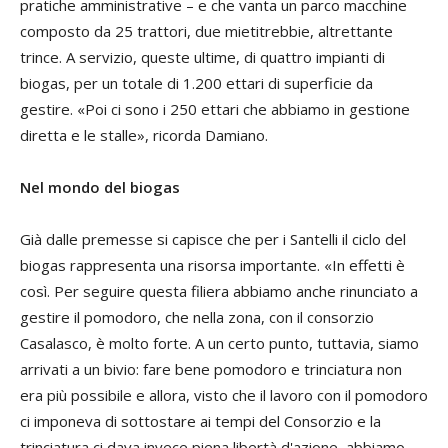
pratiche amministrative – e che vanta un parco macchine
composto da 25 trattori, due mietitrebbie, altrettante
trince. A servizio, queste ultime, di quattro impianti di
biogas, per un totale di 1.200 ettari di superficie da
gestire. «Poi ci sono i 250 ettari che abbiamo in gestione
diretta e le stalle», ricorda Damiano.
Nel mondo del biogas
Già dalle premesse si capisce che per i Santelli il ciclo del
biogas rappresenta una risorsa importante. «In effetti è
così. Per seguire questa filiera abbiamo anche rinunciato a
gestire il pomodoro, che nella zona, con il consorzio
Casalasco, è molto forte. A un certo punto, tuttavia, siamo
arrivati a un bivio: fare bene pomodoro e trinciatura non
era più possibile e allora, visto che il lavoro con il pomodoro
ci imponeva di sottostare ai tempi del Consorzio e la
trinciatura ci dava invece piena libertà d'azione, abbiamo