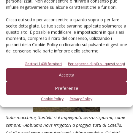
Vario, un 936 e qualche macchina più piccola. Tre, invece, i
personalizzati. Non acconsentire o ritirare il consenso può
influire negativamente su alcune caratteristiche e funzioni.
John Deere.
Clicca qui sotto per acconsentire a quanto sopra o per fare
Un altro settore su cui Santelli punta è l'irrigazione: sia per i
scelte dettagliate. Le tue scelte saranno applicate solamente a
propri terreni, sia a servizio degli agricoltori che non riescono
questo sito. È possibile modificare le impostazioni in qualsiasi
momento, compreso il ritiro del consenso, utilizzando i
a effettuarla. «L'irrigazione è spesso sottovalutata ma è
pulsanti della Cookie Policy o cliccando sul pulsante di gestione
fondamentale. Se si sbaglia, si compromette il raccolto, per
del consenso nella parte inferiore dello schermo.
questo occorre dedicarvi attenzione e anche macchine
adeguate».
Gestisci 1408 fornitori
Per saperne di più su questi scopi
Accetta
Preferenze
Cookie Policy
Privacy Policy
Sulle macchine, Santelli si è impegnato senza risparmi, come
sempre: «Abbiamo nove irrigatori a pioggia, tutti di Casella.
Sei di questi sono computerizzati, ultimo modello. Gli altri,