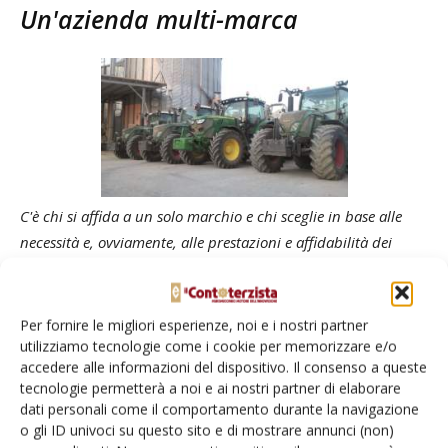
Un'azienda multi-marca
C'è chi si affida a un solo marchio e chi sceglie in base alle
necessità e, ovviamente, alle prestazioni e affidabilità dei
diversi marchi. Damiano Santelli appartiene a quest'ultima
categoria: nei suoi capannoni troviamo infatti principalmente
Fendt, ma anche John Deere, un Claas e, ultimo acquisto, due
Per fornire le migliori esperienze, noi e i nostri partner
Valtra serie T da 175 cavalli. «Avevamo già avuto un Valtra, un
utilizziamo tecnologie come i cookie per memorizzare e/o
accedere alle informazioni del dispositivo. Il consenso a queste
T 191, e siccome ci siamo trovati bene abbiamo provato a
tecnologie permetterà a noi e ai nostri partner di elaborare
prendere due macchine della nuova serie». A far la parte del
dati personali come il comportamento durante la navigazione
leone è comunque il verde-rosso di Fendt: sei 720 e tre 716
o gli ID univoci su questo sito e di mostrare annunci (non)