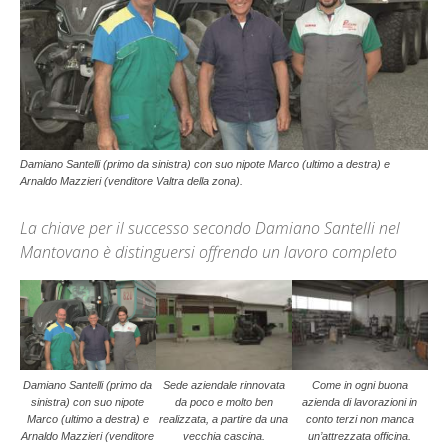
Damiano Santelli (primo da sinistra) con suo nipote Marco (ultimo a destra) e
Arnaldo Mazzieri (venditore Valtra della zona).
La chiave per il successo secondo Damiano Santelli nel
Mantovano è distinguersi offrendo un lavoro completo
Damiano Santelli (primo da
Sede aziendale rinnovata
Come in ogni buona
sinistra) con suo nipote
da poco e molto ben
azienda di lavorazioni in
Marco (ultimo a destra) e
realizzata, a partire da una
conto terzi non manca
Arnaldo Mazzieri (venditore
vecchia cascina.
un’attrezzata officina.