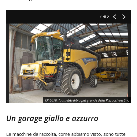
1
di 2
La
CX 6070, la mietitrebbia più grande della Pizzacchera Snc
un
Un garage giallo e azzurro
Le macchine da raccolta, come abbiamo visto, sono tutte