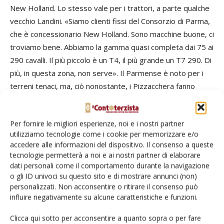
New Holland. Lo stesso vale per i trattori, a parte qualche
vecchio Landini. «Siamo clienti fissi del Consorzio di Parma,
che è concessionario New Holland. Sono macchine buone, ci
troviamo bene. Abbiamo la gamma quasi completa dai 75 ai
290 cavalli. Il più piccolo è un T4, il più grande un T7 290. Di
più, in questa zona, non serve». Il Parmense è noto per i
terreni tenaci, ma, ciò nonostante, i Pizzacchera fanno
tutto con meno di 300 cavalli: «Abbiamo la fortuna di vivere
in un’area con terreni di medio impasto. I suoli più difficili si
Per fornire le migliori esperienze, noi e i nostri partner
trovano verso i Po, dove d’altra parte ci sono anche campi
utilizziamo tecnologie come i cookie per memorizzare e/o
sabbiosi. Per questo territorio un T7 è più che sufficiente.
accedere alle informazioni del dispositivo. Il consenso a queste
Anche perché i campi sono mediamente di piccole
tecnologie permetterà a noi e ai nostri partner di elaborare
dimensioni: una macchina da 300 e più cavalli sarebbe
dati personali come il comportamento durante la navigazione
o gli ID univoci su questo sito e di mostrare annunci (non)
sprecata».
personalizzati. Non acconsentire o ritirare il consenso può
influire negativamente su alcune caratteristiche e funzioni.
In un angolo del capannone troviamo anche un T5 assai
particolare, con due cingoli Camso al posto delle ruote
Clicca qui sotto per acconsentire a quanto sopra o per fare