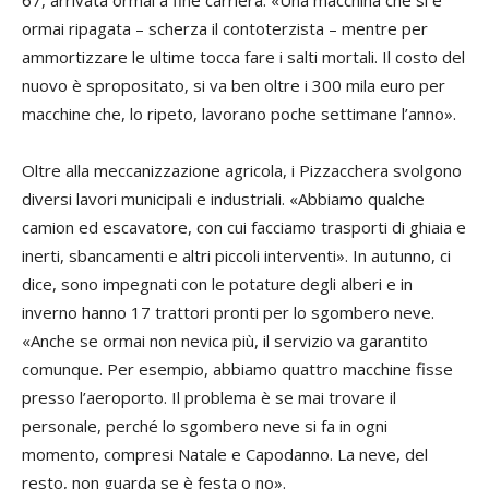
ormai ripagata – scherza il contoterzista – mentre per
ammortizzare le ultime tocca fare i salti mortali. Il costo del
nuovo è spropositato, si va ben oltre i 300 mila euro per
macchine che, lo ripeto, lavorano poche settimane l’anno».
Oltre alla meccanizzazione agricola, i Pizzacchera svolgono
diversi lavori municipali e industriali. «Abbiamo qualche
camion ed escavatore, con cui facciamo trasporti di ghiaia e
inerti, sbancamenti e altri piccoli interventi». In autunno, ci
dice, sono impegnati con le potature degli alberi e in
inverno hanno 17 trattori pronti per lo sgombero neve.
«Anche se ormai non nevica più, il servizio va garantito
comunque. Per esempio, abbiamo quattro macchine fisse
presso l’aeroporto. Il problema è se mai trovare il
personale, perché lo sgombero neve si fa in ogni
momento, compresi Natale e Capodanno. La neve, del
resto, non guarda se è festa o no».