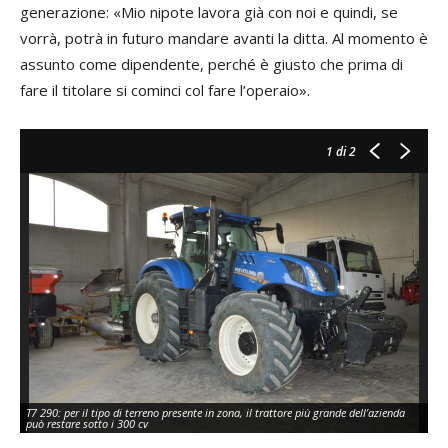
generazione: «Mio nipote lavora già con noi e quindi, se
vorrà, potrà in futuro mandare avanti la ditta. Al momento è
assunto come dipendente, perché è giusto che prima di
fare il titolare si cominci col fare l’operaio».
1
di 2
T7 290: per il tipo di terreno presente in zona, il trattore più grande dell’azienda
può restare sotto i 300 cv