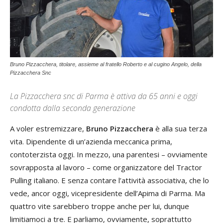
Bruno Pizzacchera, titolare, assieme al fratello Roberto e al cugino Angelo, della
Pizzacchera Snc
La Pizzacchera snc di Parma è attiva da 65 anni e oggi
condotta dalla seconda generazione
A voler estremizzare,
Bruno Pizzacchera
è alla sua terza
vita. Dipendente di un’azienda meccanica prima,
contoterzista oggi. In mezzo, una parentesi – ovviamente
sovrapposta al lavoro – come organizzatore del Tractor
Pulling italiano. E senza contare l’attività associativa, che lo
vede, ancor oggi, vicepresidente dell’Apima di Parma. Ma
quattro vite sarebbero troppe anche per lui, dunque
limitiamoci a tre. E parliamo, ovviamente, soprattutto