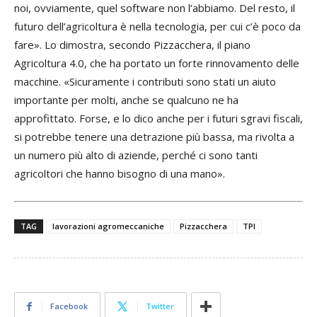
noi, ovviamente, quel software non l’abbiamo. Del resto, il
e d
futuro dell’agricoltura è nella tecnologia, per cui c’è poco da
ven
fare». Lo dimostra, secondo Pizzacchera, il piano
bi
Agricoltura 4.0, che ha portato un forte rinnovamento delle
es
macchine. «Sicuramente i contributi sono stati un aiuto
sc
importante per molti, anche se qualcuno ne ha
ma
approfittato. Forse, e lo dico anche per i futuri sgravi fiscali,
è 
si potrebbe tenere una detrazione più bassa, ma rivolta a
un numero più alto di aziende, perché ci sono tanti
agricoltori che hanno bisogno di una mano».
Successivo
TAG
lavorazioni agromeccaniche
Pizzacchera
TPI
Precedente
Facebook
Twitter