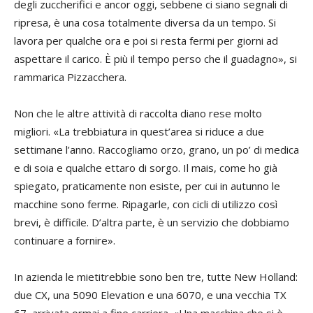
degli zuccherifici e ancor oggi, sebbene ci siano segnali di
ripresa, è una cosa totalmente diversa da un tempo. Si
lavora per qualche ora e poi si resta fermi per giorni ad
aspettare il carico. È più il tempo perso che il guadagno», si
rammarica Pizzacchera.
Non che le altre attività di raccolta diano rese molto
migliori. «La trebbiatura in quest’area si riduce a due
settimane l’anno. Raccogliamo orzo, grano, un po’ di medica
e di soia e qualche ettaro di sorgo. Il mais, come ho già
spiegato, praticamente non esiste, per cui in autunno le
macchine sono ferme. Ripagarle, con cicli di utilizzo così
brevi, è difficile. D’altra parte, è un servizio che dobbiamo
continuare a fornire».
In azienda le mietitrebbie sono ben tre, tutte New Holland:
due CX, una 5090 Elevation e una 6070, e una vecchia TX
67, arrivata ormai a fine carriera. «Una macchina che si è