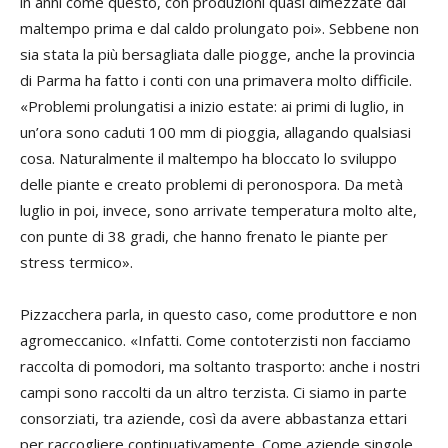
in anni come questo, con produzioni quasi dimezzate dal
maltempo prima e dal caldo prolungato poi». Sebbene non
sia stata la più bersagliata dalle piogge, anche la provincia
di Parma ha fatto i conti con una primavera molto difficile.
«Problemi prolungatisi a inizio estate: ai primi di luglio, in
un’ora sono caduti 100 mm di pioggia, allagando qualsiasi
cosa. Naturalmente il maltempo ha bloccato lo sviluppo
delle piante e creato problemi di peronospora. Da metà
luglio in poi, invece, sono arrivate temperatura molto alte,
con punte di 38 gradi, che hanno frenato le piante per
stress termico».
Pizzacchera parla, in questo caso, come produttore e non
agromeccanico. «Infatti. Come contoterzisti non facciamo
raccolta di pomodori, ma soltanto trasporto: anche i nostri
campi sono raccolti da un altro terzista. Ci siamo in parte
consorziati, tra aziende, così da avere abbastanza ettari
per raccogliere continuativamente. Come aziende singole,