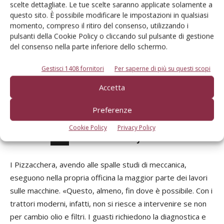
posteriori. «Si tratta di una macchina che esce di fabbrica
scelte dettagliate. Le tue scelte saranno applicate solamente a
questo sito. È possibile modificare le impostazioni in qualsiasi
già cingolata e non è convertibile a ruote. È un bel mezzo, ci
momento, compreso il ritiro del consenso, utilizzando i
facciamo le semine e la preparazione del terreno,
pulsanti della Cookie Policy o cliccando sul pulsante di gestione
soprattutto per il pomodoro. È talmente leggero e ha una
del consenso nella parte inferiore dello schermo.
superficie di appoggio tale che non si vede quasi dove è
Gestisci 1408 fornitori
Per saperne di più su questi scopi
passato. Per la preparazione primaverile è eccellente».
Accetta
Successivo
Preferenze
Precedente
Cookie Policy
Privacy Policy
1
Manutenzioni fai da te
I Pizzacchera, avendo alle spalle studi di meccanica,
Agl
eseguono nella propria officina la maggior parte dei lavori
mol
sulle macchine. «Questo, almeno, fin dove è possibile. Con i
Pul
trattori moderni, infatti, non si riesce a intervenire se non
pr
per cambio olio e filtri. I guasti richiedono la diagnostica e
«Pe